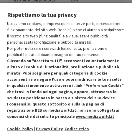
Peso netto del prodotto
10.4
(kg)
Rispettiamo la tua privacy
Utilizziamo cookies, compresi quelli di terze parti, necessari per il
funzionamento del sito Web (tecnici) o che ci aiutano a ottimizzare
il nostro sito Web (funzionalità) e a visualizzare pubblicità
Resi e garanzie
personalizzata (profilazione e pubblicità mirata).
Per poter utilizzare i servizi di funzionalità, profilazione e
Stato prodotti
pubblicità mirata abbiamo bisogno del tuo consenso.
Cliccando su "Accetta tutti", acconsenti volontariamente
all’uso di cookie di funzionalità, profilazione e pubblicità
mirata. Puoi scegliere per quali categorie di cookie
acconsentire o negare l’uso e puoi modificare le tue scelte
in qualsiasi momento attraverso il link “Preferenze Cookie”
che trovi in fondo ad ogni pagina, oppure, attraverso lo
scudetto posizionato in basso a sinistra del tuo device
I consensi su questo sottosito o sulla la pagina di
Condizioni generali di vendita
Recedere dal contratto qui
registrazione B2B su mediaworld.it, non sono collegati ai
consensi che dai sul sito principale
www.mediaworld.it
Cookie Policy
Cookie Policy
|
Privacy Policy
|
Codice etico