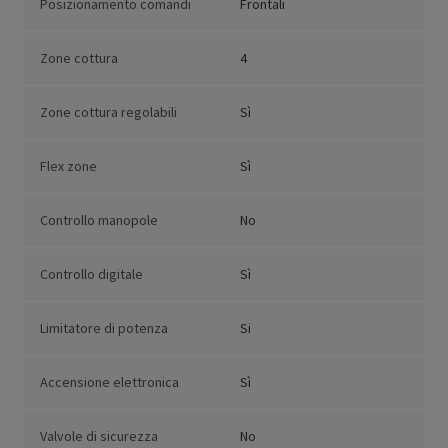
Posizionamento comandi
Frontali
Zone cottura
4
Zone cottura regolabili
Sì
Flex zone
Sì
Controllo manopole
No
Controllo digitale
Sì
Limitatore di potenza
Si
Accensione elettronica
Sì
Valvole di sicurezza
No