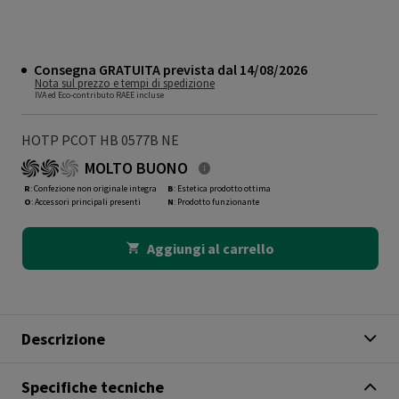
Consegna GRATUITA prevista dal 14/08/2026
Nota sul prezzo e tempi di spedizione
IVA ed Eco-contributo RAEE incluse
HOTP PCOT HB 0577B NE
MOLTO BUONO
R
: Confezione non originale integra
B
: Estetica prodotto ottima
O
: Accessori principali presenti
N
: Prodotto funzionante
Aggiungi al carrello
Descrizione
Specifiche tecniche