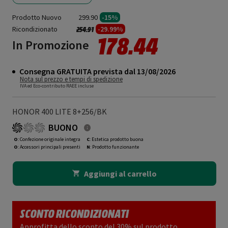
Prodotto Nuovo
299.90
-15%
Ricondizionato
Prezzo ridotto da
a
-29.99%
254.91
178.44
In Promozione
Consegna GRATUITA prevista dal 13/08/2026
Nota sul prezzo e tempi di spedizione
IVA ed Eco-contributo RAEE incluse
HONOR 400 LITE 8+256/BK
BUONO
O
: Confezione originale integra
C
: Estetica prodotto buona
O
: Accessori principali presenti
N
: Prodotto funzionante
Aggiungi al carrello
SCONTO RICONDIZIONATI
Approfitta dello sconto del 30% sul prodotto