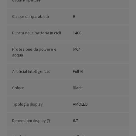
cadute ripetute
Classe di riparabilità
B
Durata della batteria in cicli
1400
Protezione da polvere e
IP64
acqua
Artificial Intelligence:
Full AI
Colore
Black
Tipologia display
AMOLED
Dimensioni display (')
6.7