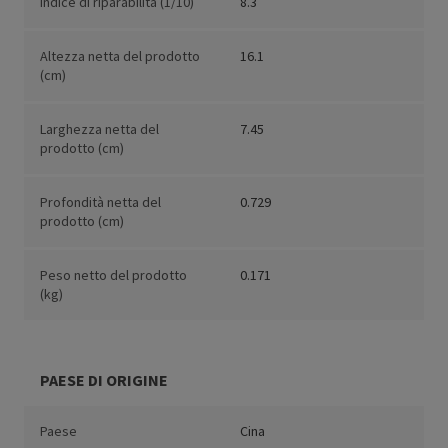
Indice di riparabilità (1/10)
8.3
Altezza netta del prodotto
16.1
(cm)
Larghezza netta del
7.45
prodotto (cm)
Profondità netta del
0.729
prodotto (cm)
Peso netto del prodotto
0.171
(kg)
PAESE DI ORIGINE
Paese
Cina