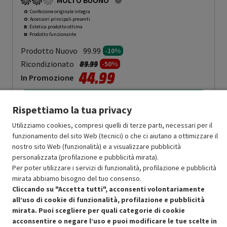
MOLTO BUONO
O
: Confezione originale integra
O
: Accessori principali presenti
B
: Estetica prodotto ottima
N
: Prodotto funzionante
Prodotto Nuovo
99.99
-10%
Prezzo ridotto da
a
Ricondizionato
89.99
-50%
44.99
In Promozione
Aggiungi al carrello
Rispettiamo la tua privacy
Utilizziamo cookies, compresi quelli di terze parti, necessari per il
funzionamento del sito Web (tecnici) o che ci aiutano a ottimizzare il
SCONTO RICONDIZIONATI
nostro sito Web (funzionalità) e a visualizzare pubblicità
Approfitta dello sconto del 50% sul prodotto ricondizionato.
personalizzata (profilazione e pubblicità mirata).
Per poter utilizzare i servizi di funzionalità, profilazione e pubblicità
mirata abbiamo bisogno del tuo consenso.
Cliccando su "Accetta tutti", acconsenti volontariamente
all’uso di cookie di funzionalità, profilazione e pubblicità
mirata. Puoi scegliere per quali categorie di cookie
acconsentire o negare l’uso e puoi modificare le tue scelte in
Condizioni generali di vendita
Recedere dal contratto qui