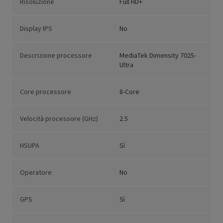
Risoluzione
Full HD+
Display IPS
No
Descrizione processore
MediaTek Dimensity 7025-
Ultra
Core processore
8-Core
Velocità processore (GHz)
2.5
HSUPA
Sì
Operatore
No
GPS
Sì