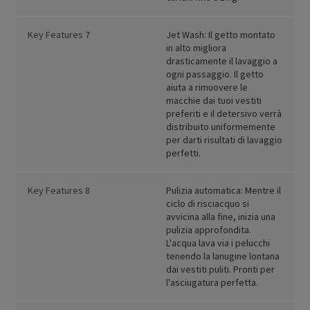
Key Features 7
Jet Wash: Il getto montato
in alto migliora
drasticamente il lavaggio a
ogni passaggio. Il getto
aiuta a rimuovere le
macchie dai tuoi vestiti
preferiti e il detersivo verrà
distribuito uniformemente
per darti risultati di lavaggio
perfetti.
Key Features 8
Pulizia automatica: Mentre il
ciclo di risciacquo si
avvicina alla fine, inizia una
pulizia approfondita.
L'acqua lava via i pelucchi
tenendo la lanugine lontana
dai vestiti puliti. Pronti per
l'asciugatura perfetta.