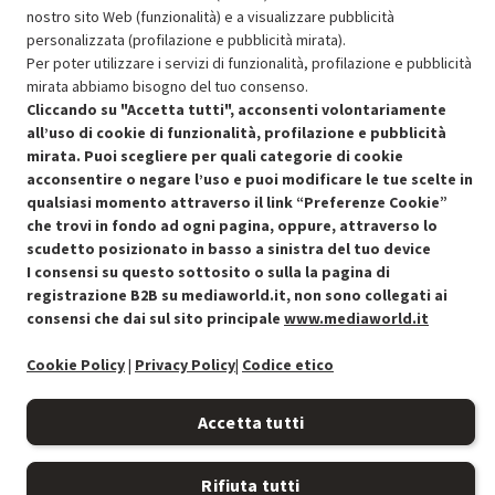
nostro sito Web (funzionalità) e a visualizzare pubblicità
personalizzata (profilazione e pubblicità mirata).
Per poter utilizzare i servizi di funzionalità, profilazione e pubblicità
mirata abbiamo bisogno del tuo consenso.
Cliccando su "Accetta tutti", acconsenti volontariamente
all’uso di cookie di funzionalità, profilazione e pubblicità
Condizioni generali di vendita
mirata. Puoi scegliere per quali categorie di cookie
Recedere dal contratto qui
acconsentire o negare l’uso e puoi modificare le tue scelte in
qualsiasi momento attraverso il link “Preferenze Cookie”
Cookie Policy
che trovi in fondo ad ogni pagina, oppure, attraverso lo
scudetto posizionato in basso a sinistra del tuo device
Preferenze cookie
I consensi su questo sottosito o sulla la pagina di
registrazione B2B su mediaworld.it, non sono collegati ai
Informativa privacy
consensi che dai sul sito principale
www.mediaworld.it
Accessibilità
Cookie Policy
|
Privacy Policy
|
Codice etico
Accetta tutti
Rifiuta tutti