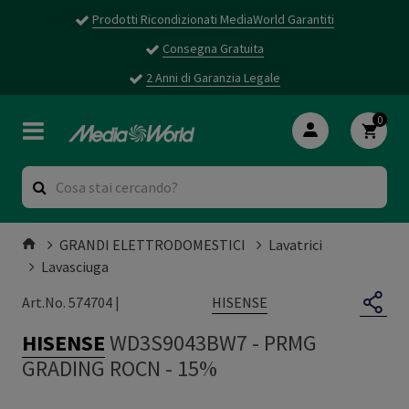
Prodotti Ricondizionati MediaWorld Garantiti
Consegna Gratuita
2 Anni di Garanzia Legale
0
GRANDI ELETTRODOMESTICI
Lavatrici
Lavasciuga
HISENSE
Art.No. 574704 |
HISENSE
WD3S9043BW7
-
PRMG
GRADING ROCN - 15%