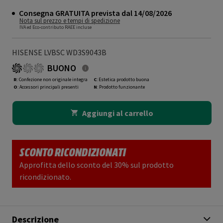
Consegna GRATUITA prevista dal 14/08/2026
Nota sul prezzo e tempi di spedizione
IVA ed Eco-contributo RAEE incluse
HISENSE LVBSC WD3S9043B
BUONO
R
: Confezione non originale integra
C
: Estetica prodotto buona
O
: Accessori principali presenti
N
: Prodotto funzionante
Aggiungi al carrello
SCONTO RICONDIZIONATI
Approfitta dello sconto del 30% sul prodotto
ricondizionato.
Descrizione