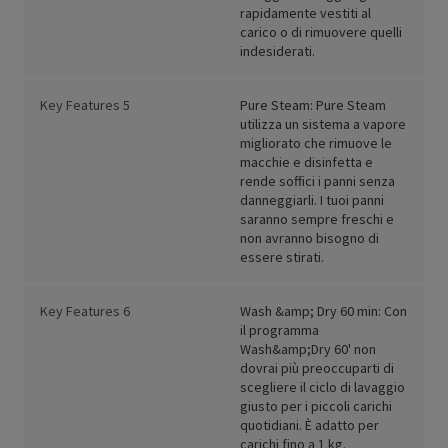
rapidamente vestiti al
carico o di rimuovere quelli
indesiderati.
Key Features 5
Pure Steam: Pure Steam
utilizza un sistema a vapore
migliorato che rimuove le
macchie e disinfetta e
rende soffici i panni senza
danneggiarli. I tuoi panni
saranno sempre freschi e
non avranno bisogno di
essere stirati.
Key Features 6
Wash &amp; Dry 60 min: Con
il programma
Wash&amp;Dry 60' non
dovrai più preoccuparti di
scegliere il ciclo di lavaggio
giusto per i piccoli carichi
quotidiani. È adatto per
carichi fino a 1 kg.