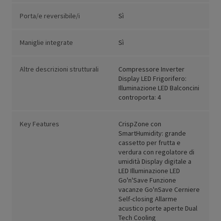
Porta/e reversibile/i
Sì
Maniglie integrate
Sì
Altre descrizioni strutturali
Compressore Inverter
Display LED Frigorifero:
Illuminazione LED Balconcini
controporta: 4
Key Features
CrispZone con
SmartHumidity: grande
cassetto per frutta e
verdura con regolatore di
umidità Display digitale a
LED Illuminazione LED
Go'n'Save Funzione
vacanze Go'nSave Cerniere
Self-closing Allarme
acustico porte aperte Dual
Tech Cooling