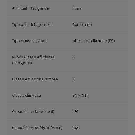
Artificial Intelligence:
None
Tipologia di frigorifero
Combinato
Tipo di installazione
Libera installazione (FS)
Nuova Classe efficienza
E
energetica
Classe emissione rumore
C
Classe climatica
SN-N-ST-T
Capacità netta totale (l)
495
Capacità netta frigorifero (l)
345