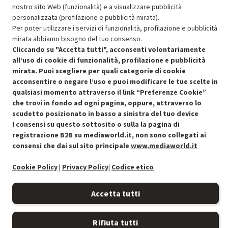
SCONTO RICONDIZIONATI
nostro sito Web (funzionalità) e a visualizzare pubblicità
Approfitta dello sconto del 30% sul prodotto ricondizionato.
personalizzata (profilazione e pubblicità mirata).
Per poter utilizzare i servizi di funzionalità, profilazione e pubblicità
mirata abbiamo bisogno del tuo consenso.
Cliccando su "Accetta tutti", acconsenti volontariamente
all’uso di cookie di funzionalità, profilazione e pubblicità
mirata. Puoi scegliere per quali categorie di cookie
acconsentire o negare l’uso e puoi modificare le tue scelte in
Condizioni generali di vendita
Recedere dal contratto qui
qualsiasi momento attraverso il link “Preferenze Cookie”
che trovi in fondo ad ogni pagina, oppure, attraverso lo
Cookie Policy
scudetto posizionato in basso a sinistra del tuo device
I consensi su questo sottosito o sulla la pagina di
Preferenze cookie
registrazione B2B su mediaworld.it, non sono collegati ai
consensi che dai sul sito principale
www.mediaworld.it
Informativa privacy
Cookie Policy
|
Privacy Policy
|
Codice etico
Accessibilità
Accetta tutti
Rifiuta tutti