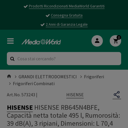
Prodotti Ricondizionati MediaWorld Garantiti
Consegna Gratuita
2 Anni di Garanzia Legale
0
GRANDI ELETTRODOMESTICI
Frigoriferi
Frigoriferi Combinati
HISENSE
Art.No. 573243 |
HISENSE
HISENSE RB645N4BFE,
Capacità netta totale 495 l, Rumorosità:
39 dB(A), 3 ripiani, Dimensioni: L 70,4