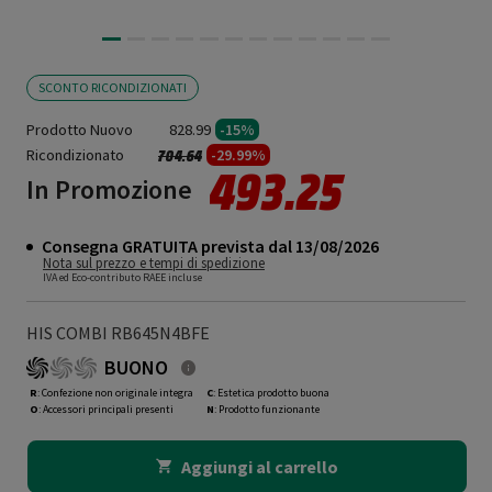
SCONTO RICONDIZIONATI
Prodotto Nuovo
828.99
-15%
Ricondizionato
Prezzo ridotto da
a
-29.99%
704.64
493.25
In Promozione
Consegna GRATUITA prevista dal 13/08/2026
Nota sul prezzo e tempi di spedizione
IVA ed Eco-contributo RAEE incluse
HIS COMBI RB645N4BFE
BUONO
R
: Confezione non originale integra
C
: Estetica prodotto buona
O
: Accessori principali presenti
N
: Prodotto funzionante
Aggiungi al carrello