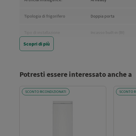
Tipologia di frigorifero
Doppia porta
Tipo di installazione
Incasso built-in (BI)
Scopri di più
Nuova Classe efficienza
E
energetica
Classe emissione rumore
B
Potresti essere interessato anche a
Classe climatica
SN-N-ST-T
SCONTO RICONDIZIONATI
SCONTO R
Capacità netta totale (l)
252
Capacità netta frigorifero (l)
176