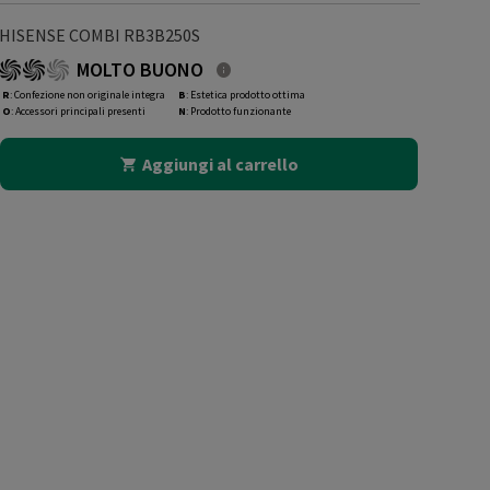
HISENSE COMBI RB3B250S
MOLTO BUONO
R
: Confezione non originale integra
B
: Estetica prodotto ottima
O
: Accessori principali presenti
N
: Prodotto funzionante
Aggiungi al carrello