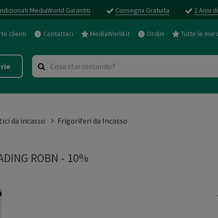
ndizionati MediaWorld Garantiti
Consegna Gratuita
2 Anni d
o clienti
Contattaci
MediaWorld.it
Ordini
Tutte le mar
rie
ici da incasso
Frigoriferi da Incasso
ADING ROBN - 10%