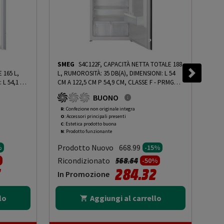
SMEG
S4C122F, CAPACITÀ NETTA TOTALE 188
BO
 165 L,
L, RUMOROSITÀ: 35 DB(A), DIMENSIONI: L 54
KIN
 L 54,1 CM
CM A 122,5 CM P 54,9 CM, CLASSE F - PRMG
RUMO
 E -
GRADING ROCN - 15%
-
PRMG GRADING ROCN
DIME
BUONO
GRADING
- 15%
BIA
10%
R
: Confezione non originale integra
R
: 
O
: Accessori principali presenti
O
: 
C
: Estetica prodotto buona
B
: 
N
: Prodotto funzionante
N
: 
Prodotto Nuovo
Pr
668.99
%
-15%
to da
Prezzo ridotto da
a
Ricondizionato
Ric
568.64
%
-50%
284.32
In Promozione
In
lo
Aggiungi al carrello