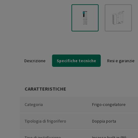
Descrizione
Specifiche tecniche
Resi e garanzie
CARATTERISTICHE
Categoria
Frigo-congelatore
Tipologia di frigorifero
Doppia porta
Tipo di installazione
Incasso built-in (BI)