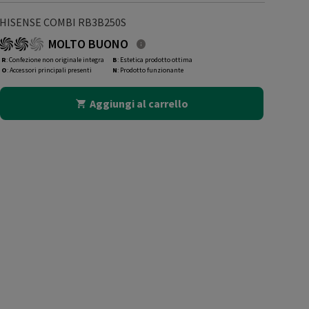
HISENSE COMBI RB3B250S
MOLTO BUONO
R
: Confezione non originale integra
B
: Estetica prodotto ottima
O
: Accessori principali presenti
N
: Prodotto funzionante
Aggiungi al carrello