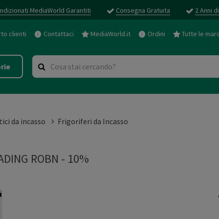
ndizionati MediaWorld Garantiti
Consegna Gratuita
2 Anni d
o clienti
Contattaci
MediaWorld.it
Ordini
Tutte le mar
rie
ici da incasso
Frigoriferi da Incasso
ADING ROBN - 10%