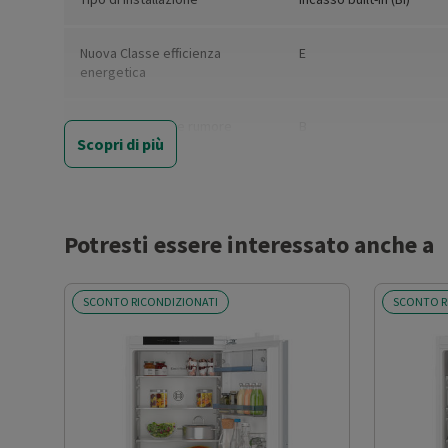
Nuova Classe efficienza
E
energetica
Classe emissione rumore
B
Scopri di più
Classe climatica
SN-N-ST-T
Capacità netta totale (l)
252
Potresti essere interessato anche a
Capacità netta frigorifero (l)
176
SCONTO RICONDIZIONATI
SCONTO R
Capacità netta congelatore (l)
76
Consumo energetico annuale
235
(kWh/anno)