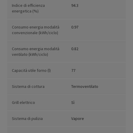
Indice di efficienza
94.3
energetica (%)
Consumo energia modalità
0.97
convenzionale (kWh/ciclo)
Consumo energia modalità
0.82
ventilato (kWh/ciclo)
Capacità utile forno (l)
77
Sistema di cottura
Termoventilato
Grill elettrico
Sì
Sistema di pulizia
Vapore