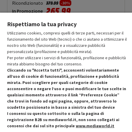
Prezzo ridotto da
a
Ricondizionato
379.99
-30%
265.99
In Promozione
Rispettiamo la tua privacy
Aggiungi al carrello
Utilizziamo cookies, compresi quelli di terze parti, necessari per il
funzionamento del sito Web (tecnici) o che ci aiutano a ottimizzare il
nostro sito Web (funzionalità) e a visualizzare pubblicità
SCONTO RICONDIZIONATI
personalizzata (profilazione e pubblicità mirata).
Approfitta dello sconto del 30% sul prodotto ricondizionato.
Per poter utilizzare i servizi di funzionalità, profilazione e pubblicità
mirata abbiamo bisogno del tuo consenso.
Cliccando su "Accetta tutti", acconsenti volontariamente
all’uso di cookie di funzionalità, profilazione e pubblicità
mirata. Puoi scegliere per quali categorie di cookie
acconsentire o negare l’uso e puoi modificare le tue scelte in
Condizioni generali di vendita
qualsiasi momento attraverso il link “Preferenze Cookie”
Recedere dal contratto qui
che trovi in fondo ad ogni pagina, oppure, attraverso lo
scudetto posizionato in basso a sinistra del tuo device
Cookie Policy
I consensi su questo sottosito o sulla la pagina di
registrazione B2B su mediaworld.it, non sono collegati ai
Preferenze cookie
consensi che dai sul sito principale
www.mediaworld.it