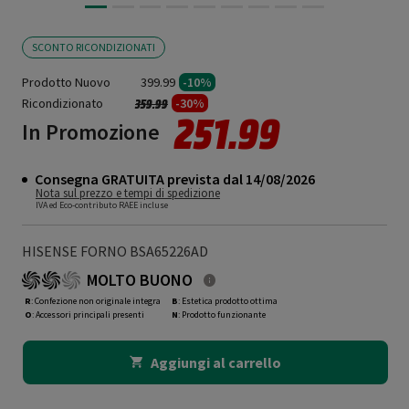
SCONTO RICONDIZIONATI
Prodotto Nuovo
399.99
-10%
Ricondizionato
Prezzo ridotto da
a
-30%
359.99
251.99
In Promozione
Consegna GRATUITA prevista dal 14/08/2026
Nota sul prezzo e tempi di spedizione
IVA ed Eco-contributo RAEE incluse
HISENSE FORNO BSA65226AD
MOLTO BUONO
R
: Confezione non originale integra
B
: Estetica prodotto ottima
O
: Accessori principali presenti
N
: Prodotto funzionante
Aggiungi al carrello