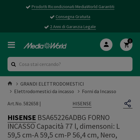
Prodotti Ricondizionati MediaWorld Garantiti
Consegna Gratuita
2 Anni di Garanzia Legale
0
GRANDI ELETTRODOMESTICI
Elettrodomestici da incasso
Forni da Incasso
HISENSE
Art.No. 582658 |
HISENSE
BSA65226ADBG FORNO
INCASSO Capacità 77 l, dimensoni: L
59,5 cm-A 59,5 cm-P 56,4 cm, Nero,