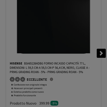
HISENSE
BSA65226ADBG FORNO INCASSO CAPACITÀ 77 L,
DIMENSONI: L 59,5 CM-A 59,5 CM-P 56,4 CM, NERO, CLASSE A -
PRMG GRADING ROAN - 5%
-
PRMG GRADING ROAN - 5%
ECCELLENTE
R
: Confezione non originale integra
O
: Accessori principali presenti
A
: Estetica prodotto come nuovo
N
: Prodotto funzionante
Prodotto Nuovo
399.99
-5%