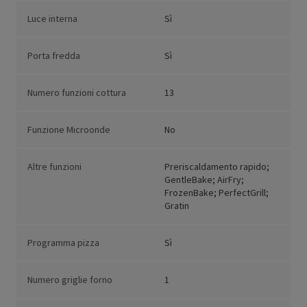
Luce interna
Sì
Porta fredda
Sì
Numero funzioni cottura
13
Funzione Microonde
No
Altre funzioni
Preriscaldamento rapido;
GentleBake; AirFry;
FrozenBake; PerfectGrill;
Gratin
Programma pizza
Sì
Numero griglie forno
1