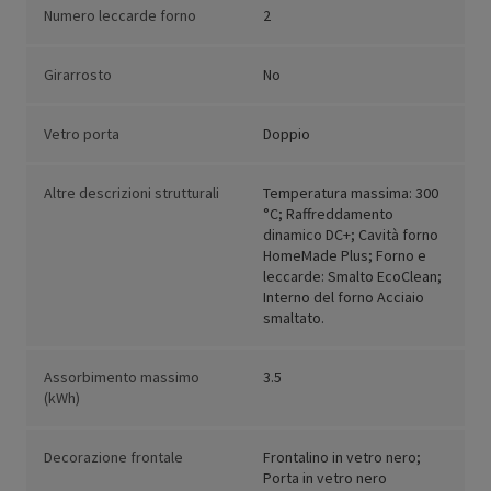
Numero leccarde forno
2
Girarrosto
No
Vetro porta
Doppio
Altre descrizioni strutturali
Temperatura massima: 300
°C; Raffreddamento
dinamico DC+; Cavità forno
HomeMade Plus; Forno e
leccarde: Smalto EcoClean;
Interno del forno Acciaio
smaltato.
Assorbimento massimo
3.5
(kWh)
Decorazione frontale
Frontalino in vetro nero;
Porta in vetro nero