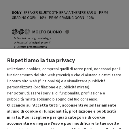
SONY
SPEAKER BLUETOOTH BRAVIA THEATRE BAR U - PRMG
GRADING OOBN - 10%
-
PRMG GRADING OOBN - 10%
MOLTO BUONO
O
: Confezione originale integra
O
: Accessori principali presenti
B
: Estetica prodotto ottima
N
: Prodotto funzionante
Rispettiamo la tua privacy
Prodotto Nuovo
218.49
-10%
Prezzo ridotto da
a
Ricondizionato
196.64
-29.99%
Utilizziamo cookies, compresi quelli di terze parti, necessari per il
137.65
funzionamento del sito Web (tecnici) o che ci aiutano a ottimizzare
In Promozione
il nostro sito Web (funzionalità) e a visualizzare pubblicità
personalizzata (profilazione e pubblicità mirata).
Aggiungi al carrello
Per poter utilizzare i servizi di funzionalità, profilazione e
pubblicità mirata abbiamo bisogno del tuo consenso.
Cliccando su "Accetta tutti", acconsenti volontariamente
all’uso di cookie di funzionalità, profilazione e pubblicità
SCONTO RICONDIZIONATI
mirata. Puoi scegliere per quali categorie di cookie
Approfitta dello sconto del 30% sul prodotto ricondizionato.
acconsentire o negare l’uso e puoi modificare le tue scelte