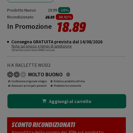
Prodotto Nuovo
29.99
-10%
Ricondizionato
Prezzo ridotto da
a
-30.01%
26.99
18.89
In Promozione
Consegna GRATUITA prevista dal 14/08/2026
Nota sul prezzo e tempi di spedizione
IVA ed Eco-contributo RAEE incluse
H.K RACLETTE WOD2
MOLTO BUONO
O
: Confezione originale integra
B
: Estetica prodotto ottima
O
: Accessori principali presenti
N
: Prodotto funzionante
Aggiungi al carrello
SCONTO RICONDIZIONATI
Approfitta dello sconto del 30% sul prodotto