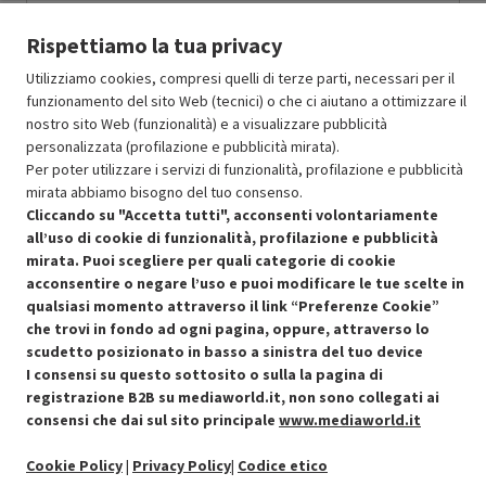
67.27
In Promozione
Rispettiamo la tua privacy
Aggiungi al carrello
Utilizziamo cookies, compresi quelli di terze parti, necessari per il
funzionamento del sito Web (tecnici) o che ci aiutano a ottimizzare il
nostro sito Web (funzionalità) e a visualizzare pubblicità
personalizzata (profilazione e pubblicità mirata).
SCONTO RICONDIZIONATI
Per poter utilizzare i servizi di funzionalità, profilazione e pubblicità
Approfitta dello sconto del 50% sul prodotto ricondizionato.
mirata abbiamo bisogno del tuo consenso.
Cliccando su "Accetta tutti", acconsenti volontariamente
all’uso di cookie di funzionalità, profilazione e pubblicità
mirata. Puoi scegliere per quali categorie di cookie
acconsentire o negare l’uso e puoi modificare le tue scelte in
qualsiasi momento attraverso il link “Preferenze Cookie”
Condizioni generali di vendita
che trovi in fondo ad ogni pagina, oppure, attraverso lo
Recedere dal contratto qui
scudetto posizionato in basso a sinistra del tuo device
I consensi su questo sottosito o sulla la pagina di
Cookie Policy
registrazione B2B su mediaworld.it, non sono collegati ai
consensi che dai sul sito principale
www.mediaworld.it
Preferenze cookie
Cookie Policy
|
Privacy Policy
|
Codice etico
Informativa privacy