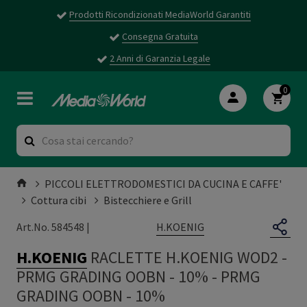
Prodotti Ricondizionati MediaWorld Garantiti
Consegna Gratuita
2 Anni di Garanzia Legale
0
PICCOLI ELETTRODOMESTICI DA CUCINA E CAFFE'
Cottura cibi
Bistecchiere e Grill
H.KOENIG
Art.No. 584548 |
H.KOENIG
RACLETTE H.KOENIG WOD2 -
PRMG GRADING OOBN - 10%
-
PRMG
GRADING OOBN - 10%