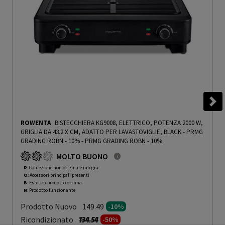
ROWENTA
BISTECCHIERA KG9008, ELETTRICO, POTENZA 2000 W,
GRIGLIA DA 43.2 X CM, ADATTO PER LAVASTOVIGLIE, BLACK - PRMG
GRADING ROBN - 10%
-
PRMG GRADING ROBN - 10%
MOLTO BUONO
R
: Confezione non originale integra
O
: Accessori principali presenti
B
: Estetica prodotto ottima
N
: Prodotto funzionante
Prodotto Nuovo
149.49
-10%
Prezzo ridotto da
a
Ricondizionato
134.54
-50%