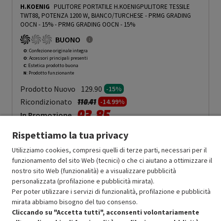
H.KOENIG
PULITORE PORTATILE H.KOENIGPULITORE TESSILE
TWT88, POTENZA 1200 W, BIANCO/TURCHESE - PRMG GRADING
OOCN - 15%
-
PRMG GRADING OOCN - 15%
BUONO
O
: Confezione originale integra
O
: Accessori principali presenti
C
: Estetica prodotto buona
N
: Prodotto funzionante
Prodotto Nuovo
129.90
-15%
Prezzo ridotto da
a
Ricondizionato
110.41
-14.99%
93.85
In Promozione
Rispettiamo la tua privacy
Aggiungi al carrello
Utilizziamo cookies, compresi quelli di terze parti, necessari per il
funzionamento del sito Web (tecnici) o che ci aiutano a ottimizzare il
nostro sito Web (funzionalità) e a visualizzare pubblicità
SCONTO RICONDIZIONATI
personalizzata (profilazione e pubblicità mirata).
Approfitta dello sconto del 15% sul prodotto ricondizionato.
Per poter utilizzare i servizi di funzionalità, profilazione e pubblicità
mirata abbiamo bisogno del tuo consenso.
Cliccando su "Accetta tutti", acconsenti volontariamente