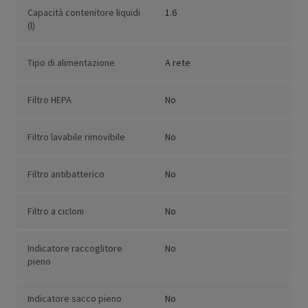
Capacità contenitore liquidi
1.6
(l)
Tipo di alimentazione
A rete
Filtro HEPA
No
Filtro lavabile rimovibile
No
Filtro antibatterico
No
Filtro a cicloni
No
Indicatore raccoglitore
No
pieno
Indicatore sacco pieno
No