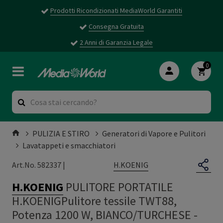
Prodotti Ricondizionati MediaWorld Garantiti
Consegna Gratuita
2 Anni di Garanzia Legale
0
PULIZIA E STIRO
Generatori di Vapore e Pulitori
Lavatappeti e smacchiatori
H.KOENIG
Art.No. 582337 |
H.KOENIG
PULITORE PORTATILE
H.KOENIGPulitore tessile TWT88,
Potenza 1200 W, BIANCO/TURCHESE -