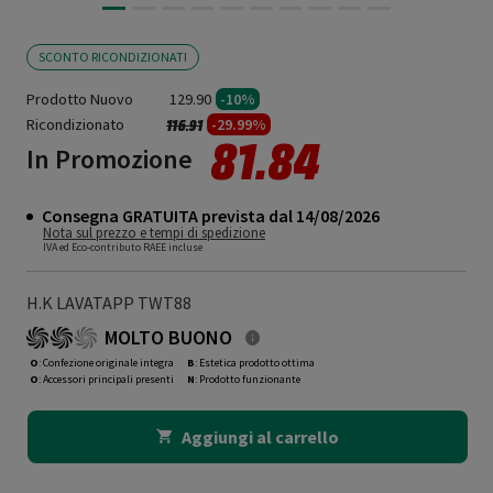
SCONTO RICONDIZIONATI
Prodotto Nuovo
129.90
-10%
Ricondizionato
Prezzo ridotto da
a
-29.99%
116.91
81.84
In Promozione
Consegna GRATUITA prevista dal 14/08/2026
Nota sul prezzo e tempi di spedizione
IVA ed Eco-contributo RAEE incluse
H.K LAVATAPP TWT88
MOLTO BUONO
O
: Confezione originale integra
B
: Estetica prodotto ottima
O
: Accessori principali presenti
N
: Prodotto funzionante
Aggiungi al carrello