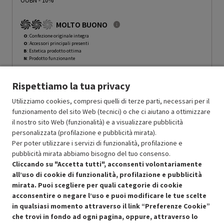
OOBN - 10%
MOLTO BUONO
O
: Confezione originale integra
O
: Accessori principali presenti
B
: Estetica prodotto ottima
N
: Prodotto funzionante
Prodotto Nuovo
99.99
-10%
Rispettiamo la tua privacy
Prezzo ridotto da
a
Ricondizionato
89.99
-50%
44.99
In Promozione
Utilizziamo cookies, compresi quelli di terze parti, necessari per il
funzionamento del sito Web (tecnici) o che ci aiutano a ottimizzare
il nostro sito Web (funzionalità) e a visualizzare pubblicità
Aggiungi al carrello
personalizzata (profilazione e pubblicità mirata).
Per poter utilizzare i servizi di funzionalità, profilazione e
pubblicità mirata abbiamo bisogno del tuo consenso.
SCONTO RICONDIZIONATI
Cliccando su "Accetta tutti", acconsenti volontariamente
Approfitta dello sconto del 50% sul prodotto ricondizionato.
all’uso di cookie di funzionalità, profilazione e pubblicità
mirata. Puoi scegliere per quali categorie di cookie
acconsentire o negare l’uso e puoi modificare le tue scelte
in qualsiasi momento attraverso il link “Preferenze Cookie”
che trovi in fondo ad ogni pagina, oppure, attraverso lo