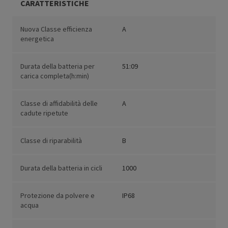
CARATTERISTICHE
Nuova Classe efficienza
A
energetica
Durata della batteria per
51:09
carica completa(h:min)
Classe di affidabilità delle
A
cadute ripetute
Classe di riparabilità
B
Durata della batteria in cicli
1000
Protezione da polvere e
IP68
acqua