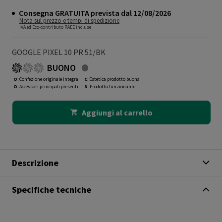
Consegna GRATUITA prevista dal 12/08/2026
Nota sul prezzo e tempi di spedizione
IVA ed Eco-contributo RAEE incluse
GOOGLE PIXEL 10 PR 51/BK
BUONO
O
: Confezione originale integra
C
: Estetica prodotto buona
O
: Accessori principali presenti
N
: Prodotto funzionante
Aggiungi al carrello
Descrizione
Specifiche tecniche