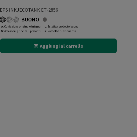
EPS INKJECOTANK ET-2856
BUONO
O
: Confezione originale integra
C
: Estetica prodotto buona
O
: Accessori principali presenti
N
: Prodotto funzionante
Aggiungi al carrello