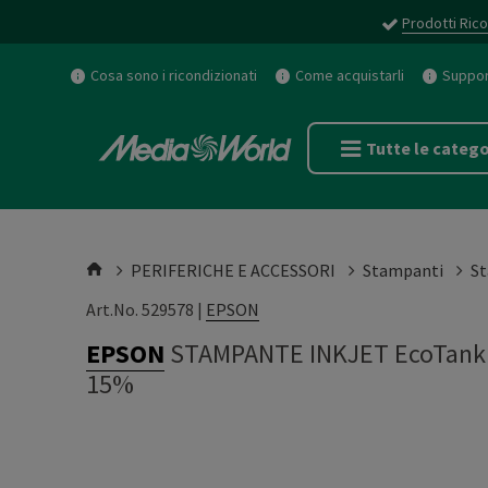
Prodotti Rico
Cosa sono i ricondizionati
Come acquistarli
Support
Tutte le catego
PERIFERICHE E ACCESSORI
Stampanti
St
Art.No. 529578 |
EPSON
EPSON
STAMPANTE INKJET EcoTank E
15%