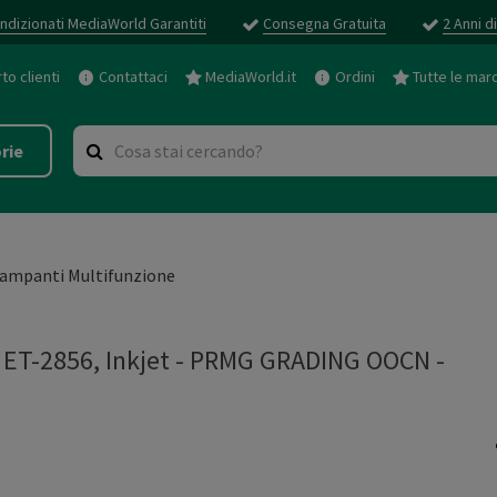
ndizionati MediaWorld Garantiti
Consegna Gratuita
2 Anni d
o clienti
Contattaci
MediaWorld.it
Ordini
Tutte le mar
rie
ampanti Multifunzione
T-2856, Inkjet
-
PRMG GRADING OOCN -