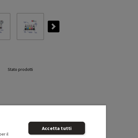
Next
Stato prodotti
Accetta tutti
er il