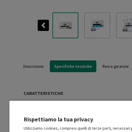
Previous
Descrizione
Specifiche tecniche
Resi e garanzie
CARATTERISTICHE
Multifunzione
3 in 1
Rispettiamo la tua privacy
Tecnologia di stampa
Inkjet
Utilizziamo cookies, compresi quelli di terze parti, necessari p