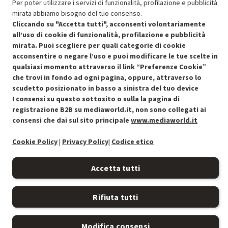
Per poter utilizzare i servizi di funzionalità, profilazione e pubblicità
mirata abbiamo bisogno del tuo consenso.
Cliccando su "Accetta tutti", acconsenti volontariamente
all’uso di cookie di funzionalità, profilazione e pubblicità
mirata. Puoi scegliere per quali categorie di cookie
acconsentire o negare l’uso e puoi modificare le tue scelte in
qualsiasi momento attraverso il link “Preferenze Cookie”
Condizioni generali di vendita
Recedere dal contratto qui
che trovi in fondo ad ogni pagina, oppure, attraverso lo
scudetto posizionato in basso a sinistra del tuo device
Cookie Policy
I consensi su questo sottosito o sulla la pagina di
registrazione B2B su mediaworld.it, non sono collegati ai
Preferenze cookie
consensi che dai sul sito principale
www.mediaworld.it
Informativa privacy
Cookie Policy
|
Privacy Policy
|
Codice etico
Accessibilità
Accetta tutti
Rifiuta tutti
Modifica consensi