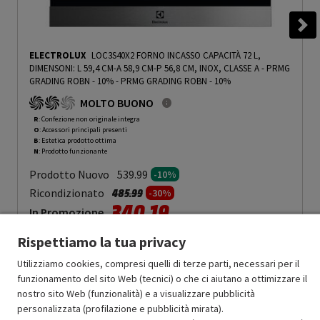
ELECTROLUX
LOC3S40X2 FORNO INCASSO CAPACITÀ 72 L,
DIMENSONI: L 59,4 CM-A 58,9 CM-P 56,8 CM, INOX, CLASSE A - PRMG
GRADING ROBN - 10%
-
PRMG GRADING ROBN - 10%
MOLTO BUONO
R
: Confezione non originale integra
O
: Accessori principali presenti
B
: Estetica prodotto ottima
N
: Prodotto funzionante
Prodotto Nuovo
539.99
-10%
Prezzo ridotto da
a
Ricondizionato
485.99
-30%
340.19
In Promozione
Rispettiamo la tua privacy
Aggiungi al carrello
Utilizziamo cookies, compresi quelli di terze parti, necessari per il
funzionamento del sito Web (tecnici) o che ci aiutano a ottimizzare il
nostro sito Web (funzionalità) e a visualizzare pubblicità
SCONTO RICONDIZIONATI
personalizzata (profilazione e pubblicità mirata).
Approfitta dello sconto del 30% sul prodotto ricondizionato.