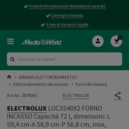
Prodotti Ricondizionati MediaWorld Garantiti
Consegna Gratuita
2 Anni di Garanzia Legale
0
GRANDI ELETTRODOMESTICI
Elettrodomestici da incasso
Forni da Incasso
ELECTROLUX
Art.No. 387808 |
ELECTROLUX
LOC3S40X2 FORNO
INCASSO Capacità 72 l, dimensoni: L
59,4 cm-A 58,9 cm-P 56,8 cm, inox,