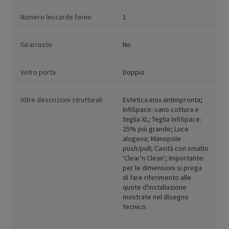
Numero leccarde forno
1
Girarrosto
No
Vetro porta
Doppio
Altre descrizioni strutturali
Estetica inox antimpronta;
InfiSpace: vano cottura e
teglia XL; Teglia InfiSpace:
25% più grande; Luce
alogena; Manopole
push/pull; Cavità con smalto
'Clear'n Clean'; Importante:
per le dimensioni si prega
di fare riferimento alle
quote d'installazione
mostrate nel disegno
tecnico.