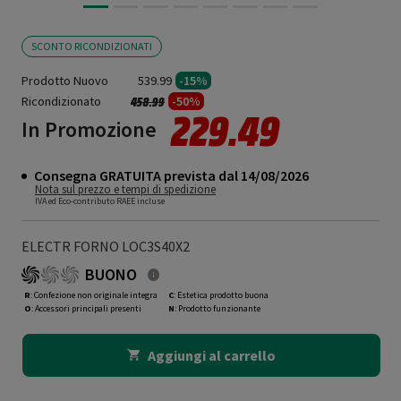
SCONTO RICONDIZIONATI
Prodotto Nuovo
539.99
-15%
Ricondizionato
Prezzo ridotto da
a
-50%
458.99
229.49
In Promozione
Consegna GRATUITA prevista dal 14/08/2026
Nota sul prezzo e tempi di spedizione
IVA ed Eco-contributo RAEE incluse
ELECTR FORNO LOC3S40X2
BUONO
R
: Confezione non originale integra
C
: Estetica prodotto buona
O
: Accessori principali presenti
N
: Prodotto funzionante
Aggiungi al carrello