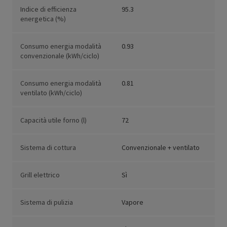
Indice di efficienza
95.3
energetica (%)
Consumo energia modalità
0.93
convenzionale (kWh/ciclo)
Consumo energia modalità
0.81
ventilato (kWh/ciclo)
Capacità utile forno (l)
72
Sistema di cottura
Convenzionale + ventilato
Grill elettrico
Sì
Sistema di pulizia
Vapore