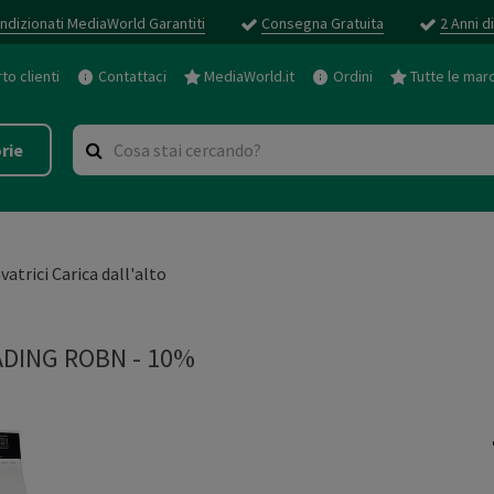
ndizionati MediaWorld Garantiti
Consegna Gratuita
2 Anni d
o clienti
Contattaci
MediaWorld.it
Ordini
Tutte le mar
rie
vatrici Carica dall'alto
DING ROBN - 10%