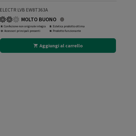
ELECTR LVB EW8T363A
MOLTO BUONO
R
: Confezione non originale integra
B
: Estetica prodotto ottima
O
: Accessori principali presenti
N
: Prodotto funzionante
Aggiungi al carrello