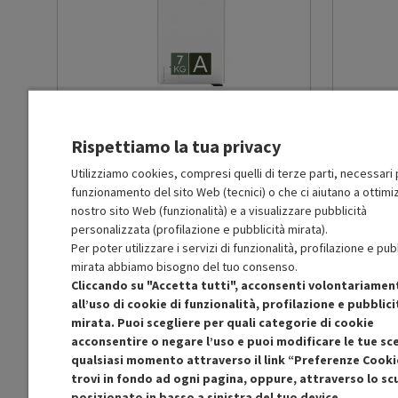
per ciclo (litri)
Classe efficienza centrifuga
B
Centrifuga max (giri/min)
1251
AEG
LTR6G37A
-
PRMG GRADING ROCN - 15%
INDESIT
ROBN - 1
Rispettiamo la tua privacy
Capacità di carico lavaggio
6
max (Kg)
BUONO
Utilizziamo cookies, compresi quelli di terze parti, necessari p
funzionamento del sito Web (tecnici) o che ci aiutano a ottimiz
R
: Confezione non originale integra
R
: Confezio
O
: Accessori principali presenti
O
: Accessor
nostro sito Web (funzionalità) e a visualizzare pubblicità
Consumo energetico 60° pieno
0.42
C
: Estetica prodotto buona
B
: Estetica
personalizzata (profilazione e pubblicità mirata).
carico (kWh)
N
: Prodotto funzionante
N
: Prodotto
Per poter utilizzare i servizi di funzionalità, profilazione e pub
Prodotto Nuovo
Prodott
898.57
-15%
mirata abbiamo bisogno del tuo consenso.
763.78
Consumo energetico modo
0.5
Ricondizionato
Ricondi
Cliccando su "Accetta tutti", acconsenti volontariamen
'left-on' (W)
all’uso di cookie di funzionalità, profilazione e pubblici
mirata. Puoi scegliere per quali categorie di cookie
Aggiungi al carrello
acconsentire o negare l’uso e puoi modificare le tue sce
Consumo energetico modo
0.5
qualsiasi momento attraverso il link “Preferenze Cooki
spento (W)
trovi in fondo ad ogni pagina, oppure, attraverso lo s
posizionato in basso a sinistra del tuo device