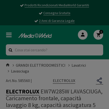
Prodotti Ricondizionati MediaWorld Garantiti
Consegna Gratuita
2 Anni di Garanzia Legale
0
GRANDI ELETTRODOMESTICI
Lavatrici
Lavasciuga
ELECTROLUX
Art.No. 585560 |
ELECTROLUX
EW7W285W LAVASCIUGA,
Caricamento frontale, capacità
lavaggio 8 kg, capacità asciugatura 5