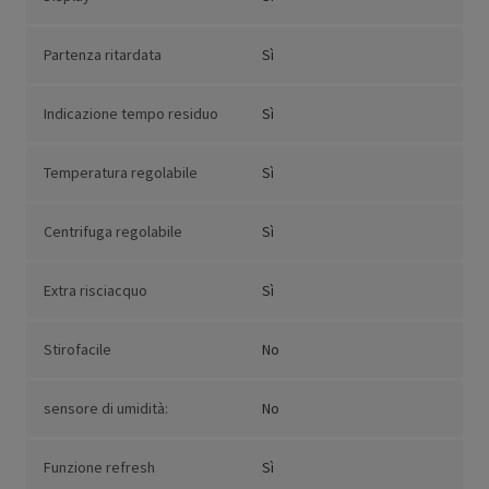
Partenza ritardata
Sì
Indicazione tempo residuo
Sì
Temperatura regolabile
Sì
Centrifuga regolabile
Sì
Extra risciacquo
Sì
Stirofacile
No
sensore di umidità:
No
Funzione refresh
Sì