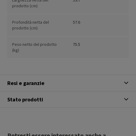
Larghezza netta del
59.7
prodotto (cm)
Profondità netta del
57.6
prodotto (cm)
Peso netto del prodotto
75.5
(kg)
Resi e garanzie
Stato prodotti
Potresti essere interessato anche a