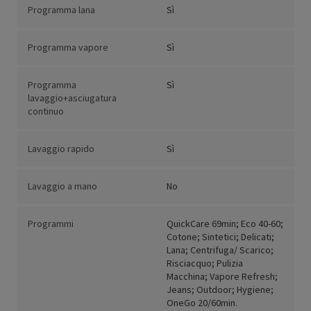
Programma lana
Sì
Programma vapore
Sì
Programma
Sì
lavaggio+asciugatura
continuo
Lavaggio rapido
Sì
Lavaggio a mano
No
Programmi
QuickCare 69min; Eco 40-60;
Cotone; Sintetici; Delicati;
Lana; Centrifuga/ Scarico;
Risciacquo; Pulizia
Macchina; Vapore Refresh;
Jeans; Outdoor; Hygiene;
OneGo 20/60min.