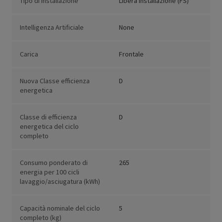
Tipo di installazione
Libera installazione (FS)
Intelligenza Artificiale
None
Carica
Frontale
Nuova Classe efficienza
D
energetica
Classe di efficienza
D
energetica del ciclo
completo
Consumo ponderato di
265
energia per 100 cicli
lavaggio/asciugatura (kWh)
Capacità nominale del ciclo
5
completo (kg)