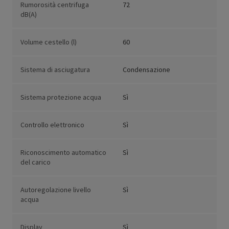
Rumorosità centrifuga
72
dB(A)
Volume cestello (l)
60
Sistema di asciugatura
Condensazione
Sistema protezione acqua
Sì
Controllo elettronico
Sì
Riconoscimento automatico
Sì
del carico
Autoregolazione livello
Sì
acqua
Display
Sì