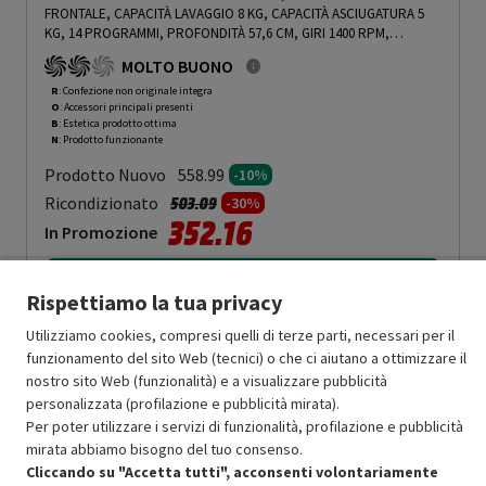
FRONTALE, CAPACITÀ LAVAGGIO 8 KG, CAPACITÀ ASCIUGATURA 5
KG, 14 PROGRAMMI, PROFONDITÀ 57,6 CM, GIRI 1400 RPM,
BIANCO, CLASSE D - PRMG GRADING ROBN - 10%
-
PRMG GRADING
MOLTO BUONO
ROBN - 10%
R
: Confezione non originale integra
O
: Accessori principali presenti
B
: Estetica prodotto ottima
N
: Prodotto funzionante
Prodotto Nuovo
558.99
-10%
Prezzo ridotto da
a
Ricondizionato
503.09
-30%
352.16
In Promozione
Aggiungi al carrello
Rispettiamo la tua privacy
Utilizziamo cookies, compresi quelli di terze parti, necessari per il
funzionamento del sito Web (tecnici) o che ci aiutano a ottimizzare il
SCONTO RICONDIZIONATI
nostro sito Web (funzionalità) e a visualizzare pubblicità
Approfitta dello sconto del 30% sul prodotto ricondizionato.
personalizzata (profilazione e pubblicità mirata).
Per poter utilizzare i servizi di funzionalità, profilazione e pubblicità
mirata abbiamo bisogno del tuo consenso.
Cliccando su "Accetta tutti", acconsenti volontariamente