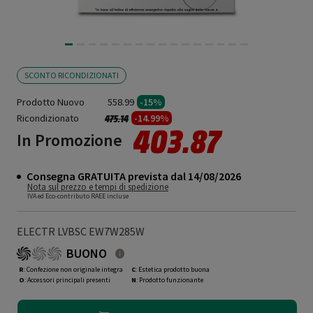
SCONTO RICONDIZIONATI
Prodotto Nuovo
558.99
-15%
Ricondizionato
Prezzo ridotto da
a
-14.99%
475.14
403.87
In Promozione
Consegna GRATUITA prevista dal 14/08/2026
Nota sul prezzo e tempi di spedizione
IVA ed Eco-contributo RAEE incluse
ELECTR LVBSC EW7W285W
BUONO
R
: Confezione non originale integra
C
: Estetica prodotto buona
O
: Accessori principali presenti
N
: Prodotto funzionante