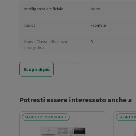
Intelligenza Artificiale
None
Carica
Frontale
Nuova Classe efficienza
D
energetica
Classe di efficienza energetica
D
Scopri di più
del ciclo completo
Consumo ponderato di energia
265
per 100 cicli
lavaggio/asciugatura (kWh)
Potresti essere interessato anche a
Capacità nominale del ciclo
5
SCONTO RICONDIZIONATI
SCONTO R
completo (kg)