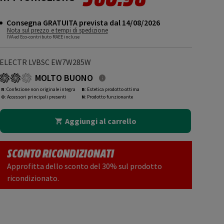
Consegna GRATUITA prevista dal 14/08/2026
Nota sul prezzo e tempi di spedizione
IVA ed Eco-contributo RAEE incluse
ELECTR LVBSC EW7W285W
MOLTO BUONO
R
: Confezione non originale integra
B
: Estetica prodotto ottima
O
: Accessori principali presenti
N
: Prodotto funzionante
Aggiungi al carrello
SCONTO RICONDIZIONATI
Approfitta dello sconto del 30% sul prodotto
ricondizionato.