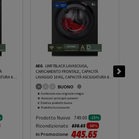
AEG
LWR7BLACK LAVASCIUGA,
SA
À
CARICAMENTO FRONTALE, CAPACITÀ
CAR
ATURA 6
LAVAGGIO 10 KG, CAPACITÀ ASCIUGATURA 6
LAV
3,1 CM,
KG, 13 PROGRAMMI, PROFONDITÀ 63,1 CM,
18 
BUONO
GIRI 1551 RPM, NERO, CLASSE D - PRMG
140
NG ROAN -
GRADING ROCN - 15%
-
PRMG GRADING ROCN
GRA
R
: Confezione non originale integra
R
: 
O
: Accessori principali presenti
O
: 
- 15%
- 1
C
: Estetica prodotto buona
C
: 
N
: Prodotto funzionante
N
: 
Prodotto Nuovo
Pr
749.00
%
-15%
to da
Prezzo ridotto da
a
Ricondizionato
Ric
636.65
-30%
445.65
In Promozione
In