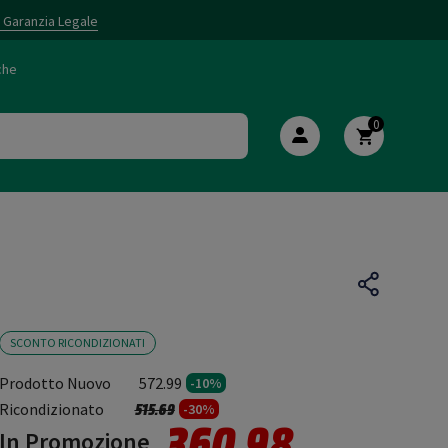
i Garanzia Legale
che
0
SCONTO RICONDIZIONATI
Prodotto Nuovo
572.99
-10%
Prezzo ridotto da
a
Ricondizionato
515.69
-30%
360.98
In Promozione