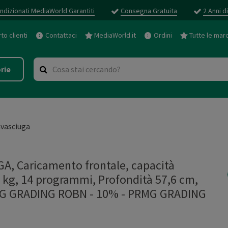
ndizionati MediaWorld Garantiti
Consegna Gratuita
2 Anni d
o clienti
Contattaci
MediaWorld.it
Ordini
Tutte le mar
rie
vasciuga
 Caricamento frontale, capacità
5 kg, 14 programmi, Profondità 57,6 cm,
PRMG GRADING ROBN - 10%
-
PRMG GRADING