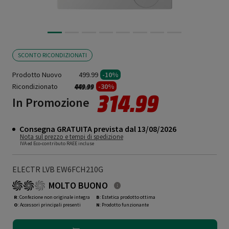
SCONTO RICONDIZIONATI
Prodotto Nuovo
499.99
-10%
Ricondizionato
Prezzo ridotto da
a
-30%
449.99
314.99
In Promozione
Consegna GRATUITA prevista dal 13/08/2026
Nota sul prezzo e tempi di spedizione
IVA ed Eco-contributo RAEE incluse
ELECTR LVB EW6FCH210G
MOLTO BUONO
R
: Confezione non originale integra
B
: Estetica prodotto ottima
O
: Accessori principali presenti
N
: Prodotto funzionante