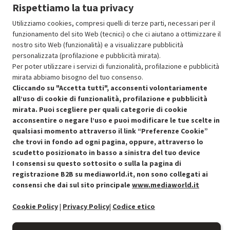
Rispettiamo la tua privacy
Aggiungi al carrello
Utilizziamo cookies, compresi quelli di terze parti, necessari per il
funzionamento del sito Web (tecnici) o che ci aiutano a ottimizzare il
nostro sito Web (funzionalità) e a visualizzare pubblicità
SCONTO RICONDIZIONATI
personalizzata (profilazione e pubblicità mirata).
Approfitta dello sconto del 50% sul prodotto ricondizionato.
Per poter utilizzare i servizi di funzionalità, profilazione e pubblicità
mirata abbiamo bisogno del tuo consenso.
Cliccando su "Accetta tutti", acconsenti volontariamente
all’uso di cookie di funzionalità, profilazione e pubblicità
mirata. Puoi scegliere per quali categorie di cookie
acconsentire o negare l’uso e puoi modificare le tue scelte in
Condizioni generali di vendita
qualsiasi momento attraverso il link “Preferenze Cookie”
Recedere dal contratto qui
che trovi in fondo ad ogni pagina, oppure, attraverso lo
Cookie Policy
scudetto posizionato in basso a sinistra del tuo device
I consensi su questo sottosito o sulla la pagina di
registrazione B2B su mediaworld.it, non sono collegati ai
Preferenze cookie
consensi che dai sul sito principale
www.mediaworld.it
Informativa privacy
Cookie Policy
|
Privacy Policy
|
Codice etico
Accessibilità