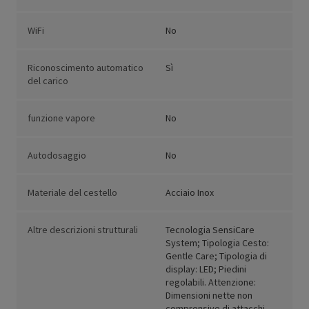
WiFi
No
Riconoscimento automatico
Sì
del carico
funzione vapore
No
Autodosaggio
No
Materiale del cestello
Acciaio Inox
Altre descrizioni strutturali
Tecnologia SensiCare
System; Tipologia Cesto:
Gentle Care; Tipologia di
display: LED; Piedini
regolabili. Attenzione:
Dimensioni nette non
comprensive di attacchi