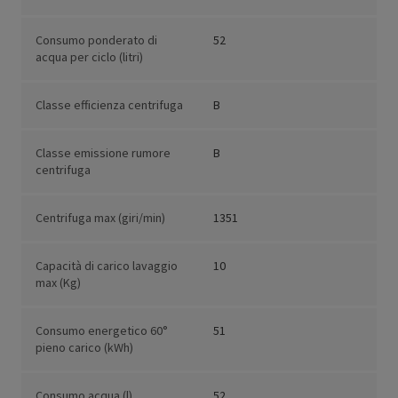
Consumo ponderato di
52
acqua per ciclo (litri)
Classe efficienza centrifuga
B
Classe emissione rumore
B
centrifuga
Centrifuga max (giri/min)
1351
Capacità di carico lavaggio
10
max (Kg)
Consumo energetico 60°
51
pieno carico (kWh)
Consumo acqua (l)
52