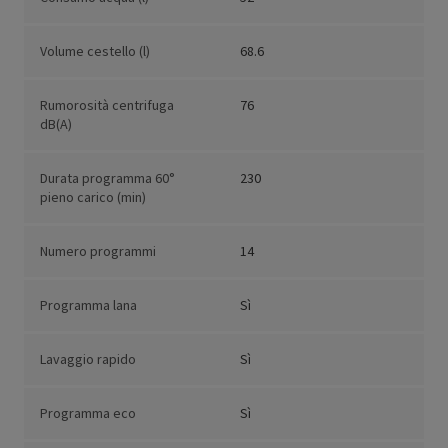
Volume cestello (l)
68.6
Rumorosità centrifuga
76
dB(A)
Durata programma 60°
230
pieno carico (min)
Numero programmi
14
Programma lana
Sì
Lavaggio rapido
Sì
Programma eco
Sì