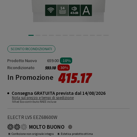
SCONTO RICONDIZIONATI
Prodotto Nuovo
659.00
-10%
Ricondizionato
Prezzo ridotto da
a
-30%
593.10
415.17
In Promozione
Consegna GRATUITA prevista dal 14/08/2026
Nota sul prezzo e tempi di spedizione
IVA ed Eco-contributo RAEE incluse
ELECTR LVS EEZ68600W
MOLTO BUONO
R
: Confezione non originale integra
B
: Estetica prodotto ottima