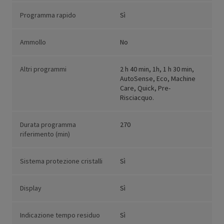
Programma rapido
Sì
Ammollo
No
Altri programmi
2 h 40 min, 1h, 1 h 30 min,
AutoSense, Eco, Machine
Care, Quick, Pre-
Risciacquo.
Durata programma
270
riferimento (min)
Sistema protezione cristalli
Sì
Display
Sì
Indicazione tempo residuo
Sì