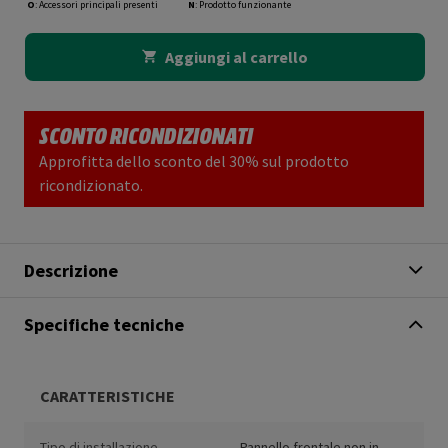
O
: Accessori principali presenti
N
: Prodotto funzionante
Aggiungi al carrello
SCONTO RICONDIZIONATI
Approfitta dello sconto del 30% sul prodotto
ricondizionato.
Descrizione
Specifiche tecniche
CARATTERISTICHE
Tipo di installazione
Pannello frontale non in