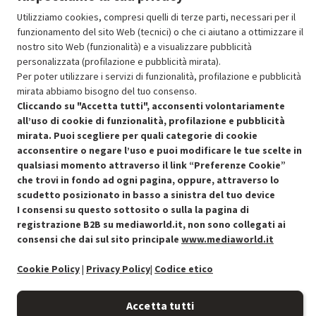
Utilizziamo cookies, compresi quelli di terze parti, necessari per il
funzionamento del sito Web (tecnici) o che ci aiutano a ottimizzare il
SCONTO RICONDIZIONATI
nostro sito Web (funzionalità) e a visualizzare pubblicità
Approfitta dello sconto del 30% sul prodotto ricondizionato.
personalizzata (profilazione e pubblicità mirata).
Per poter utilizzare i servizi di funzionalità, profilazione e pubblicità
mirata abbiamo bisogno del tuo consenso.
Cliccando su "Accetta tutti", acconsenti volontariamente
all’uso di cookie di funzionalità, profilazione e pubblicità
mirata. Puoi scegliere per quali categorie di cookie
acconsentire o negare l’uso e puoi modificare le tue scelte in
Condizioni generali di vendita
Recedere dal contratto qui
qualsiasi momento attraverso il link “Preferenze Cookie”
che trovi in fondo ad ogni pagina, oppure, attraverso lo
Cookie Policy
scudetto posizionato in basso a sinistra del tuo device
I consensi su questo sottosito o sulla la pagina di
Preferenze cookie
registrazione B2B su mediaworld.it, non sono collegati ai
consensi che dai sul sito principale
www.mediaworld.it
Informativa privacy
Cookie Policy
|
Privacy Policy
|
Codice etico
Accessibilità
Accetta tutti