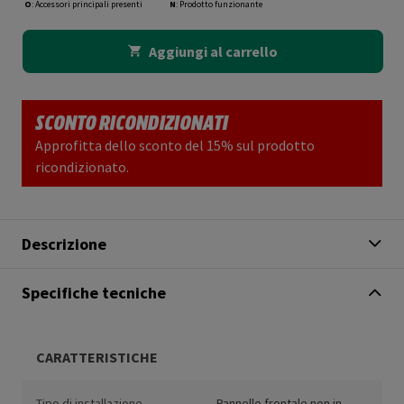
O
: Accessori principali presenti
N
: Prodotto funzionante
Aggiungi al carrello
SCONTO RICONDIZIONATI
Approfitta dello sconto del 15% sul prodotto
ricondizionato.
Descrizione
Specifiche tecniche
CARATTERISTICHE
Tipo di installazione
Pannello frontale non in