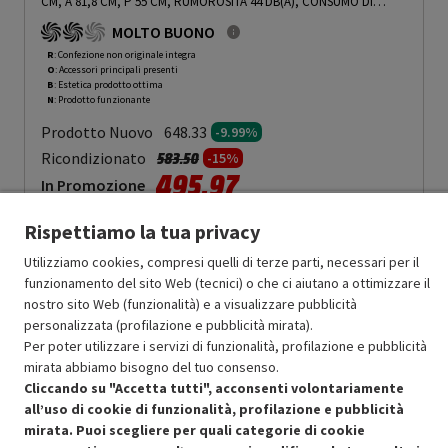
CM, A 81,8 CM, P 55 CM, RUMOROSITÀ 44 DB(A), CONSUMO DI
ACQUA 9,9 L, CLASSE D - PRMG GRADING ROBN - 9.99%
-
PRMG
MOLTO BUONO
GRADING ROBN - 9.99%
R
: Confezione non originale integra
O
: Accessori principali presenti
B
: Estetica prodotto ottima
N
: Prodotto funzionante
Prodotto Nuovo
648.33
-9.99%
Prezzo ridotto da
a
Ricondizionato
583.50
-15%
495.97
In Promozione
Rispettiamo la tua privacy
Aggiungi al carrello
Utilizziamo cookies, compresi quelli di terze parti, necessari per il
funzionamento del sito Web (tecnici) o che ci aiutano a ottimizzare il
nostro sito Web (funzionalità) e a visualizzare pubblicità
SCONTO RICONDIZIONATI
personalizzata (profilazione e pubblicità mirata).
Approfitta dello sconto del 15% sul prodotto ricondizionato.
Per poter utilizzare i servizi di funzionalità, profilazione e pubblicità
mirata abbiamo bisogno del tuo consenso.
Cliccando su "Accetta tutti", acconsenti volontariamente
all’uso di cookie di funzionalità, profilazione e pubblicità
mirata. Puoi scegliere per quali categorie di cookie