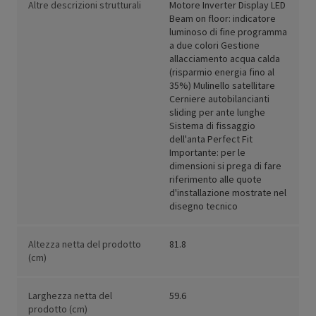
Altre descrizioni strutturali
Motore Inverter Display LED
Beam on floor: indicatore
luminoso di fine programma
a due colori Gestione
allacciamento acqua calda
(risparmio energia fino al
35%) Mulinello satellitare
Cerniere autobilancianti
sliding per ante lunghe
Sistema di fissaggio
dell'anta Perfect Fit
Importante: per le
dimensioni si prega di fare
riferimento alle quote
d'installazione mostrate nel
disegno tecnico
Altezza netta del prodotto
81.8
(cm)
Larghezza netta del
59.6
prodotto (cm)