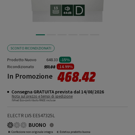
SCONTO RICONDIZIONATI
Prodotto Nuovo
648.33
-15%
Ricondizionato
Prezzo ridotto da
a
-14.99%
551.08
468.42
In Promozione
Consegna GRATUITA prevista dal 14/08/2026
Nota sul prezzo e tempi di spedizione
IVA ed Eco-contributo RAEE incluse
ELECTR LVS EES47325L
BUONO
R
: Confezione non originale integra
C
: Estetica prodotto buona