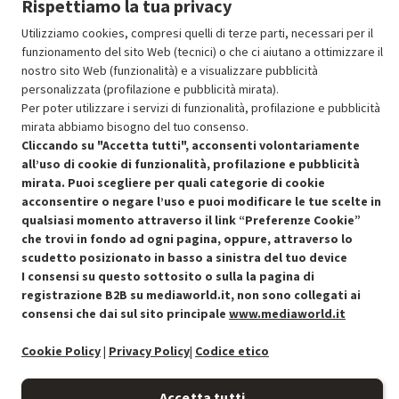
Rispettiamo la tua privacy
Aggiungi al carrello
Utilizziamo cookies, compresi quelli di terze parti, necessari per il
funzionamento del sito Web (tecnici) o che ci aiutano a ottimizzare il
nostro sito Web (funzionalità) e a visualizzare pubblicità
SCONTO RICONDIZIONATI
personalizzata (profilazione e pubblicità mirata).
Per poter utilizzare i servizi di funzionalità, profilazione e pubblicità
Approfitta dello sconto del 30% sul prodotto ricondizionato.
mirata abbiamo bisogno del tuo consenso.
Cliccando su "Accetta tutti", acconsenti volontariamente
all’uso di cookie di funzionalità, profilazione e pubblicità
mirata. Puoi scegliere per quali categorie di cookie
acconsentire o negare l’uso e puoi modificare le tue scelte in
qualsiasi momento attraverso il link “Preferenze Cookie”
Condizioni generali di vendita
Recedere dal contratto qui
che trovi in fondo ad ogni pagina, oppure, attraverso lo
scudetto posizionato in basso a sinistra del tuo device
Cookie Policy
I consensi su questo sottosito o sulla la pagina di
registrazione B2B su mediaworld.it, non sono collegati ai
consensi che dai sul sito principale
www.mediaworld.it
Preferenze cookie
Cookie Policy
|
Privacy Policy
|
Codice etico
Informativa privacy
Accetta tutti
Accessibilità