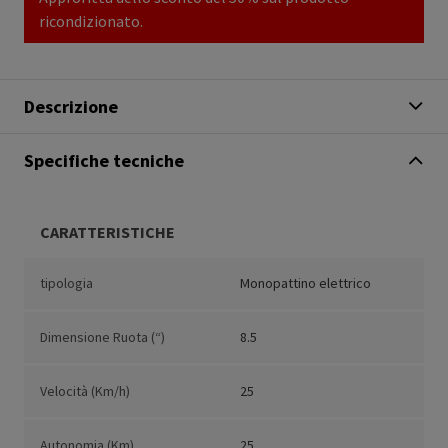
ricondizionato.
Descrizione
Specifiche tecniche
CARATTERISTICHE
tipologia
Monopattino elettrico
Dimensione Ruota (“)
8.5
Velocità (Km/h)
25
Autonomia (Km)
25