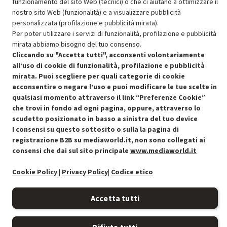
funzionamento del sito Web (tecnici) o che ci aiutano a ottimizzare il
nostro sito Web (funzionalità) e a visualizzare pubblicità
SCONTO RICONDIZIONATI
personalizzata (profilazione e pubblicità mirata).
Approfitta dello sconto del 30% sul prodotto ricondizionato.
Per poter utilizzare i servizi di funzionalità, profilazione e pubblicità
mirata abbiamo bisogno del tuo consenso.
Cliccando su "Accetta tutti", acconsenti volontariamente
all’uso di cookie di funzionalità, profilazione e pubblicità
mirata. Puoi scegliere per quali categorie di cookie
acconsentire o negare l’uso e puoi modificare le tue scelte in
Condizioni generali di vendita
qualsiasi momento attraverso il link “Preferenze Cookie”
Recedere dal contratto qui
che trovi in fondo ad ogni pagina, oppure, attraverso lo
Cookie Policy
scudetto posizionato in basso a sinistra del tuo device
I consensi su questo sottosito o sulla la pagina di
registrazione B2B su mediaworld.it, non sono collegati ai
Preferenze cookie
consensi che dai sul sito principale
www.mediaworld.it
Informativa privacy
Cookie Policy
|
Privacy Policy
|
Codice etico
Accessibilità
Accetta tutti