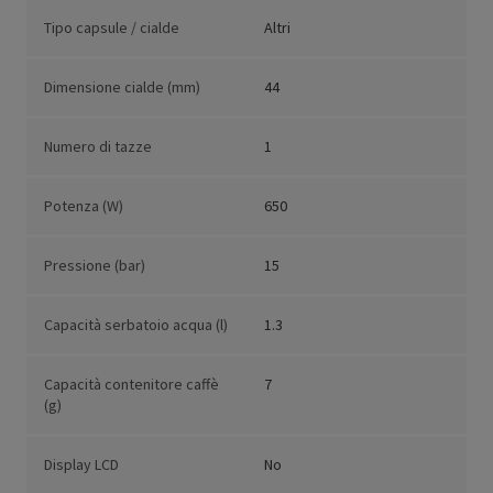
Tipo capsule / cialde
Altri
Dimensione cialde (mm)
44
Numero di tazze
1
Potenza (W)
650
Pressione (bar)
15
Capacità serbatoio acqua (l)
1.3
Capacità contenitore caffè
7
(g)
Display LCD
No