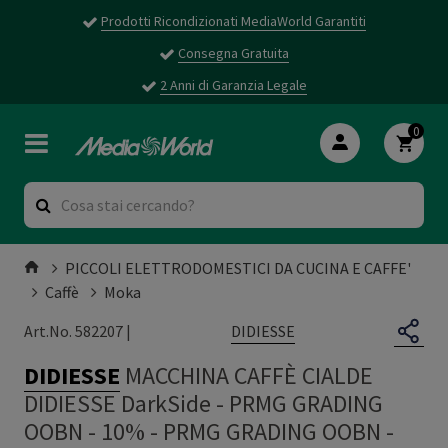
Prodotti Ricondizionati MediaWorld Garantiti
Consegna Gratuita
2 Anni di Garanzia Legale
0
PICCOLI ELETTRODOMESTICI DA CUCINA E CAFFE'
Caffè
Moka
DIDIESSE
Art.No. 582207 |
DIDIESSE
MACCHINA CAFFÈ CIALDE
DIDIESSE DarkSide - PRMG GRADING
OOBN - 10%
-
PRMG GRADING OOBN -