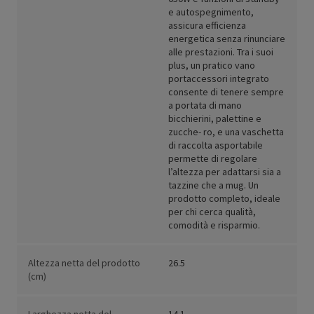
e autospegnimento,
assicura efficienza
energetica senza rinunciare
alle prestazioni. Tra i suoi
plus, un pratico vano
portaccessori integrato
consente di tenere sempre
a portata di mano
bicchierini, palettine e
zucche- ro, e una vaschetta
di raccolta asportabile
permette di regolare
l’altezza per adattarsi sia a
tazzine che a mug. Un
prodotto completo, ideale
per chi cerca qualità,
comodità e risparmio.
Altezza netta del prodotto
26.5
(cm)