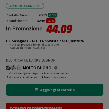
SCONTO RICONDIZIONATI
Prodotto Nuovo
69.99
-10%
Ricondizionato
Prezzo ridotto da
a
-30%
62.99
44.09
In Promozione
Consegna GRATUITA prevista dal 13/08/2026
Nota sul prezzo e tempi di spedizione
IVA ed Eco-contributo RAEE incluse
DDS M/CAFFE DARKSID/BRON
MOLTO BUONO
O
: Confezione originale integra
B
: Estetica prodotto ottima
O
: Accessori principali presenti
N
: Prodotto funzionante
Aggiungi al carrello
SCONTO RICONDIZIONATI