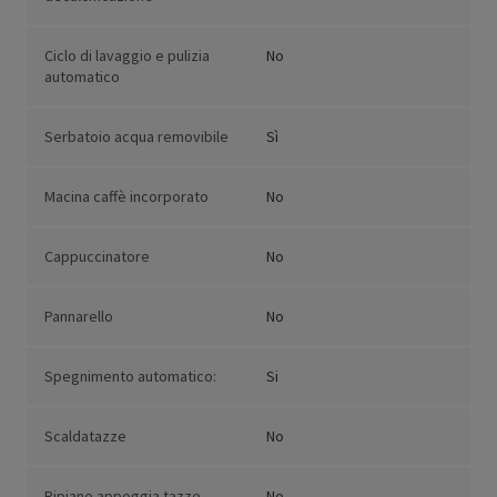
Ciclo di lavaggio e pulizia
No
automatico
Serbatoio acqua removibile
Sì
Macina caffè incorporato
No
Cappuccinatore
No
Pannarello
No
Spegnimento automatico:
Si
Scaldatazze
No
Ripiano appoggia tazze
No