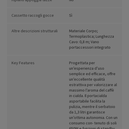
Cassetto raccogli gocce
Sì
Altre descrizioni strutturali
Materiale Corpo;
Termoplastica; Lunghezza
Cavo: 0,8 m; Vano
portaccessori integrato
Key Features
Progettata per
un’esperienza d’uso
semplice ed efficace, offre
un’eccellente qualità
estrattiva per valorizzare al
massimo l’aroma del caffè
in cialda. Il portacialda
asportabile facilita la
pulizia, mentre il serbatoio
da 1,3 litri garantisce
un’ottima autonomia. Con un
consumo con- tenuto di soli
650W e funzioni di standby