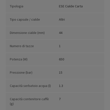
Tipologia
ESE Cialde Carta
Tipo capsule / cialde
Altri
Dimensione cialde (mm)
44
Numero di tazze
1
Potenza (W)
650
Pressione (bar)
15
Capacità serbatoio acqua (l)
1.3
Capacità contenitore caffè
7
(g)