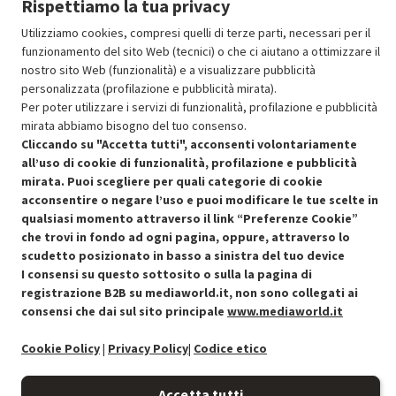
Rispettiamo la tua privacy
Aggiungi al carrello
Utilizziamo cookies, compresi quelli di terze parti, necessari per il
funzionamento del sito Web (tecnici) o che ci aiutano a ottimizzare il
nostro sito Web (funzionalità) e a visualizzare pubblicità
SCONTO RICONDIZIONATI
personalizzata (profilazione e pubblicità mirata).
Approfitta dello sconto del 30% sul prodotto ricondizionato.
Per poter utilizzare i servizi di funzionalità, profilazione e pubblicità
mirata abbiamo bisogno del tuo consenso.
Cliccando su "Accetta tutti", acconsenti volontariamente
all’uso di cookie di funzionalità, profilazione e pubblicità
mirata. Puoi scegliere per quali categorie di cookie
acconsentire o negare l’uso e puoi modificare le tue scelte in
Condizioni generali di vendita
qualsiasi momento attraverso il link “Preferenze Cookie”
Recedere dal contratto qui
che trovi in fondo ad ogni pagina, oppure, attraverso lo
Cookie Policy
scudetto posizionato in basso a sinistra del tuo device
I consensi su questo sottosito o sulla la pagina di
registrazione B2B su mediaworld.it, non sono collegati ai
Preferenze cookie
consensi che dai sul sito principale
www.mediaworld.it
Informativa privacy
Cookie Policy
|
Privacy Policy
|
Codice etico
Accessibilità
Accetta tutti