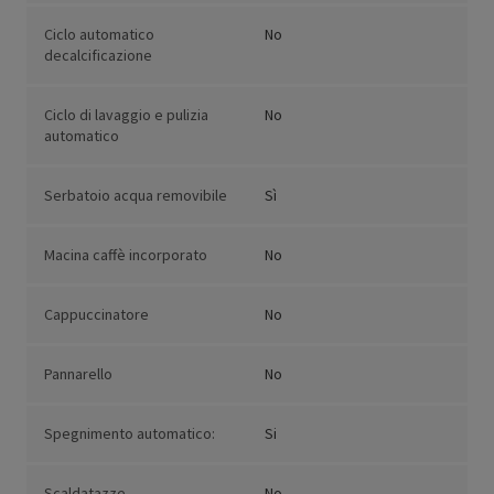
Ciclo automatico
No
decalcificazione
Ciclo di lavaggio e pulizia
No
automatico
Serbatoio acqua removibile
Sì
Macina caffè incorporato
No
Cappuccinatore
No
Pannarello
No
Spegnimento automatico:
Si
Scaldatazze
No