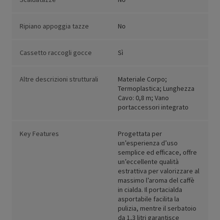
Ripiano appoggia tazze
No
Cassetto raccogli gocce
Sì
Altre descrizioni strutturali
Materiale Corpo;
Termoplastica; Lunghezza
Cavo: 0,8 m; Vano
portaccessori integrato
Key Features
Progettata per
un’esperienza d’uso
semplice ed efficace, offre
un’eccellente qualità
estrattiva per valorizzare al
massimo l’aroma del caffè
in cialda. Il portacialda
asportabile facilita la
pulizia, mentre il serbatoio
da 1,3 litri garantisce