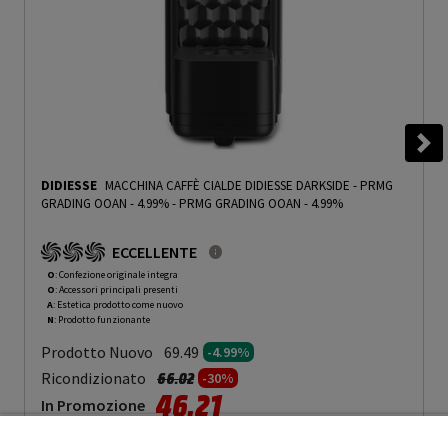
DIDIESSE
MACCHINA CAFFÈ CIALDE DIDIESSE DARKSIDE - PRMG
GRADING OOAN - 4.99%
-
PRMG GRADING OOAN - 4.99%
ECCELLENTE
O
: Confezione originale integra
O
: Accessori principali presenti
A
: Estetica prodotto come nuovo
N
: Prodotto funzionante
Prodotto Nuovo
69.49
-4.99%
Prezzo ridotto da
a
Ricondizionato
66.02
-30%
46.21
In Promozione