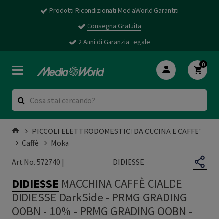
Prodotti Ricondizionati MediaWorld Garantiti
Consegna Gratuita
2 Anni di Garanzia Legale
0
PICCOLI ELETTRODOMESTICI DA CUCINA E CAFFE'
Caffè
Moka
DIDIESSE
Art.No. 572740 |
DIDIESSE
MACCHINA CAFFÈ CIALDE
DIDIESSE DarkSide - PRMG GRADING
OOBN - 10%
-
PRMG GRADING OOBN -