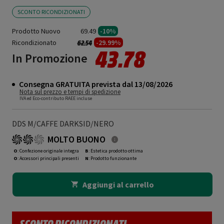
SCONTO RICONDIZIONATI
Prodotto Nuovo
69.49
-10%
Ricondizionato
Prezzo ridotto da
a
-29.99%
62.54
43.78
In Promozione
Consegna GRATUITA prevista dal 13/08/2026
Nota sul prezzo e tempi di spedizione
IVA ed Eco-contributo RAEE incluse
DDS M/CAFFE DARKSID/NERO
MOLTO BUONO
O
: Confezione originale integra
B
: Estetica prodotto ottima
O
: Accessori principali presenti
N
: Prodotto funzionante
Aggiungi al carrello
SCONTO RICONDIZIONATI