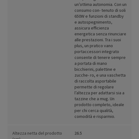
un’ottima autonomia. Con un
consumo con- tenuto di soli
650W e funzioni di standby
e autospegnimento,
assicura efficienza
energetica senza rinunciare
alle prestazioni. Tra i suoi
plus, un pratico vano
portaccessori integrato
consente di tenere sempre
a portata di mano
bicchierini, palettine e
zucche- ro, e una vaschetta
di raccolta asportabile
permette di regolare
l’altezza per adattarsi sia a
tazzine che a mug. Un
prodotto completo, ideale
per chi cerca qualità,
comodità e risparmio.
Altezza netta del prodotto
26.5