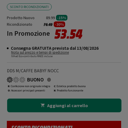
SCONTO RICONDIZIONATI
Prodotto Nuovo
89.99
-15%
Ricondizionato
Prezzo ridotto da
a
-30%
76.49
53.54
In Promozione
Consegna GRATUITA prevista dal 13/08/2026
Nota sul prezzo e tempi di spedizione
IVA ed Eco-contributo RAEE incluse
DDS M/CAFFE BABYF NOCC
BUONO
R
: Confezione non originale integra
C
: Estetica prodotto buona
O
: Accessori principali presenti
N
: Prodotto funzionante
Aggiungi al carrello
SCONTO RICONDIZIONATI