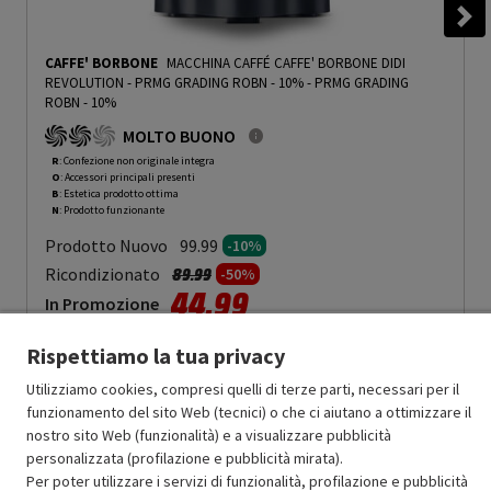
CAFFE' BORBONE
MACCHINA CAFFÉ CAFFE' BORBONE DIDI
REVOLUTION - PRMG GRADING ROBN - 10%
-
PRMG GRADING
ROBN - 10%
MOLTO BUONO
R
: Confezione non originale integra
O
: Accessori principali presenti
B
: Estetica prodotto ottima
N
: Prodotto funzionante
Prodotto Nuovo
99.99
-10%
Prezzo ridotto da
a
Ricondizionato
89.99
-50%
44.99
In Promozione
Rispettiamo la tua privacy
Aggiungi al carrello
Utilizziamo cookies, compresi quelli di terze parti, necessari per il
funzionamento del sito Web (tecnici) o che ci aiutano a ottimizzare il
nostro sito Web (funzionalità) e a visualizzare pubblicità
SCONTO RICONDIZIONATI
personalizzata (profilazione e pubblicità mirata).
Approfitta dello sconto del 50% sul prodotto ricondizionato.
Per poter utilizzare i servizi di funzionalità, profilazione e pubblicità