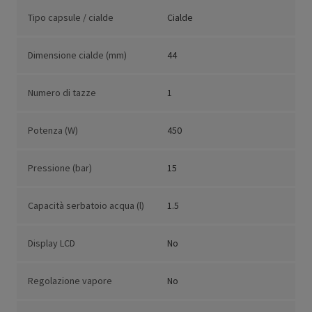
Tipo capsule / cialde
Cialde
Dimensione cialde (mm)
44
Numero di tazze
1
Potenza (W)
450
Pressione (bar)
15
Capacità serbatoio acqua (l)
1.5
Display LCD
No
Regolazione vapore
No