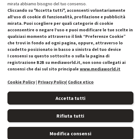
mirata abbiamo bisogno del tuo consenso.
Cliccando su "Accetta tutti", acconsenti volontariamente
all’uso di cookie di funzionalità, profilazione e pubblicità
mirata. Puoi scegliere per quali categorie di cookie
acconsentire o negare l’uso e puoi modificare le tue scelte in
Condizioni generali di vendita
qualsiasi momento attraverso il link “Preferenze Cookie”
Recedere dal contratto qui
che trovi in fondo ad ogni pagina, oppure, attraverso lo
scudetto posizionato in basso a sinistra del tuo device
Cookie Policy
I consensi su questo sottosito o sulla la pagina di
registrazione B2B su mediaworld.it, non sono collegati ai
Preferenze cookie
consensi che dai sul sito principale
www.mediaworld.it
Informativa privacy
Cookie Policy
|
Privacy Policy
|
Codice etico
Accessibilità
Accetta tutti
Rifiuta tutti
Modifica consensi