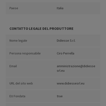
Paese
Italia
CONTATTO LEGALE DEL PRODUTTORE
Nome legale
Didiesse S.r.l.
Persona responsabile
Ciro Perrella
Email
amministrazione@didiesse
srl.eu
URL del sito web
www.didiessesrl.eu
EU Fondata
true