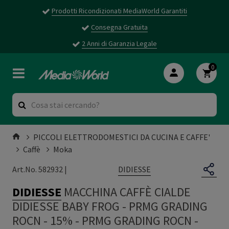
Prodotti Ricondizionati MediaWorld Garantiti
Consegna Gratuita
2 Anni di Garanzia Legale
0
PICCOLI ELETTRODOMESTICI DA CUCINA E CAFFE'
Caffè
Moka
DIDIESSE
Art.No. 582932 |
DIDIESSE
MACCHINA CAFFÈ CIALDE
DIDIESSE BABY FROG - PRMG GRADING
ROCN - 15%
-
PRMG GRADING ROCN -