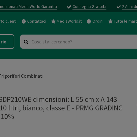
ndizionati MediaWorld Garantiti
Consegna Gratuita
2 Anni d
o clienti
Contattaci
MediaWorld.it
Ordini
Tutte le mar
rie
Frigoriferi Combinati
DP210WE dimensioni: L 55 cm x A 143
10 litri, bianco, classe E - PRMG GRADING
 10%