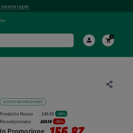
i Garanzia Legale
che
0
SCONTO RICONDIZIONATI
Prodotto Nuovo
249.00
-10%
Prezzo ridotto da
a
Ricondizionato
224.10
-30%
156.87
In Promozione