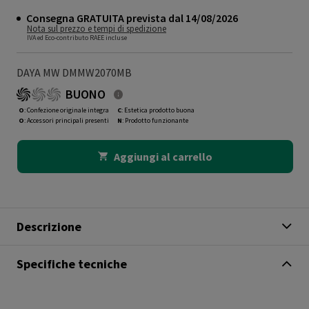
Consegna GRATUITA prevista dal 14/08/2026
Nota sul prezzo e tempi di spedizione
IVA ed Eco-contributo RAEE incluse
DAYA MW DMMW2070MB
BUONO
O
: Confezione originale integra
C
: Estetica prodotto buona
O
: Accessori principali presenti
N
: Prodotto funzionante
Aggiungi al carrello
Descrizione
Specifiche tecniche