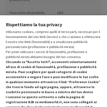
Peso netto del prodotto
10.3
(kg)
Rispettiamo la tua privacy
Utilizziamo cookies, compresi quelli di terze parti, necessari per il
funzionamento del sito Web (tecnici) o che ci aiutano a ottimizzare
il nostro sito Web (funzionalità) e a visualizzare pubblicità
Resi e garanzie
personalizzata (profilazione e pubblicità mirata).
Per poter utilizzare i servizi di funzionalità, profilazione e
Stato prodotti
pubblicità mirata abbiamo bisogno del tuo consenso.
Cliccando su "Accetta tutti", acconsenti volontariamente
all’uso di cookie di funzionalità, profilazione e pubblicità
mirata. Puoi scegliere per quali categorie di cookie
acconsentire o negare l’uso e puoi modificare le tue scelte
in qualsiasi momento attraverso il link “Preferenze Cookie”
che trovi in fondo ad ogni pagina, oppure, attraverso lo
scudetto posizionato in basso a sinistra del tuo device
I consensi su questo sottosito o sulla la pagina di
Condizioni generali di vendita
Recedere dal contratto qui
registrazione B2B su mediaworld.it, non sono collegati ai