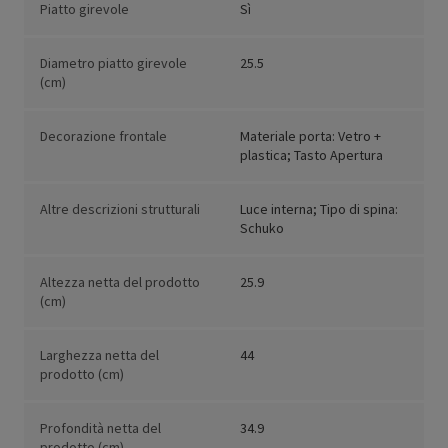
Piatto girevole
Sì
Diametro piatto girevole
25.5
(cm)
Decorazione frontale
Materiale porta: Vetro +
plastica; Tasto Apertura
Altre descrizioni strutturali
Luce interna; Tipo di spina:
Schuko
Altezza netta del prodotto
25.9
(cm)
Larghezza netta del
44
prodotto (cm)
Profondità netta del
34.9
prodotto (cm)