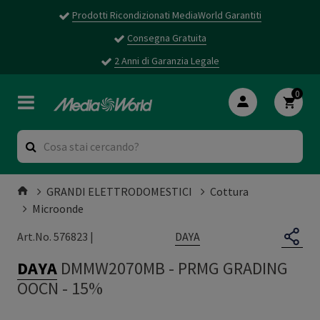
Prodotti Ricondizionati MediaWorld Garantiti
Consegna Gratuita
2 Anni di Garanzia Legale
0
GRANDI ELETTRODOMESTICI
Cottura
Microonde
DAYA
Art.No. 576823 |
DAYA
DMMW2070MB
-
PRMG GRADING
OOCN - 15%