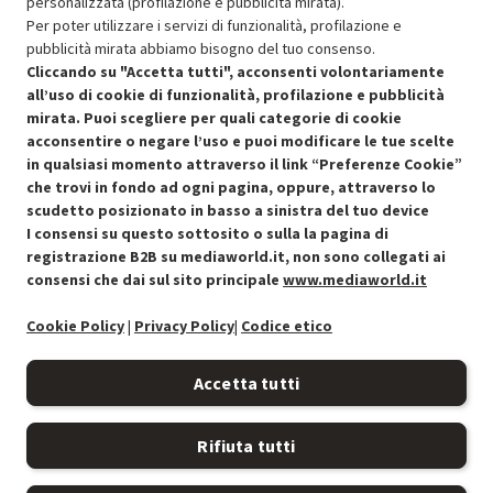
personalizzata (profilazione e pubblicità mirata).
Per poter utilizzare i servizi di funzionalità, profilazione e
Stato prodotti
pubblicità mirata abbiamo bisogno del tuo consenso.
Cliccando su "Accetta tutti", acconsenti volontariamente
all’uso di cookie di funzionalità, profilazione e pubblicità
mirata. Puoi scegliere per quali categorie di cookie
acconsentire o negare l’uso e puoi modificare le tue scelte
in qualsiasi momento attraverso il link “Preferenze Cookie”
che trovi in fondo ad ogni pagina, oppure, attraverso lo
scudetto posizionato in basso a sinistra del tuo device
I consensi su questo sottosito o sulla la pagina di
Condizioni generali di vendita
Recedere dal contratto qui
registrazione B2B su mediaworld.it, non sono collegati ai
consensi che dai sul sito principale
www.mediaworld.it
Cookie Policy
Cookie Policy
|
Privacy Policy
|
Codice etico
Preferenze cookie
Accetta tutti
Informativa privacy
Rifiuta tutti
Accessibilità