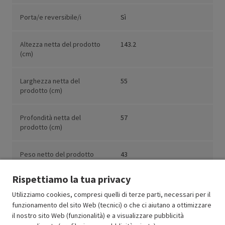
Porta/e reversibile/i
Sì
Altezza netta del prodotto
143.2
(cm)
Larghezza netta del
55
prodotto (cm)
Profondità netta del
57
prodotto (cm)
Peso netto del prodotto
43
(kg)
Rispettiamo la tua privacy
Utilizziamo cookies, compresi quelli di terze parti, necessari per il
funzionamento del sito Web (tecnici) o che ci aiutano a ottimizzare
il nostro sito Web (funzionalità) e a visualizzare pubblicità
Resi e garanzie