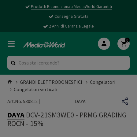
Prodotti Ricondizionati MediaWorld Garantiti
Consegna Gratuita
2 Anni di Garanzia Legale
0
GRANDI ELETTRODOMESTICI
Congelatori
Congelatori verticali
DAYA
Art.No. 530812 |
DAYA
DCV-21SM3WE0
-
PRMG GRADING
ROCN - 15%