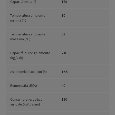
Capacità netta (l)
168
Temperatura ambiente
10
minima (°C)
Temperatura ambiente
38
massima (°C)
Capacità di congelamento
7.8
(kg/24h)
Autonomia Black-Out (h)
16.5
Rumorosità dB(A)
40
Consumo energetico
190
annuale (kWh/anno)