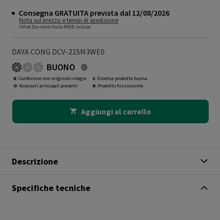
Consegna GRATUITA prevista dal 12/08/2026
Nota sul prezzo e tempi di spedizione
IVA ed Eco-contributo RAEE incluse
DAYA CONG DCV-21SM3WE0
BUONO
R
: Confezione non originale integra
C
: Estetica prodotto buona
O
: Accessori principali presenti
N
: Prodotto funzionante
Aggiungi al carrello
Descrizione
Specifiche tecniche