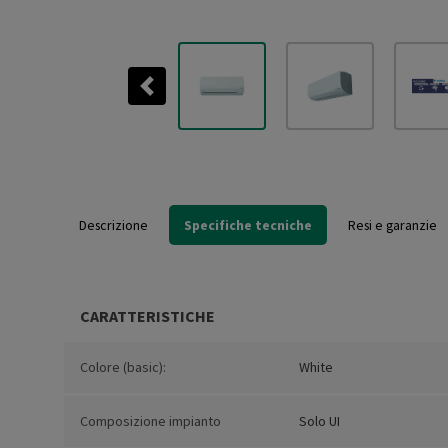
Previous
Descrizione
Specifiche tecniche
Resi e garanzie
CARATTERISTICHE
Colore (basic):
White
Composizione impianto
Solo UI