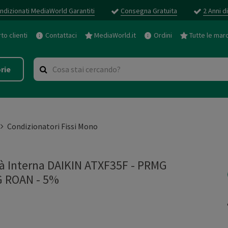
ndizionati MediaWorld Garantiti
Consegna Gratuita
2 Anni d
o clienti
Contattaci
MediaWorld.it
Ordini
Tutte le mar
rie
Condizionatori Fissi Mono
 Interna DAIKIN ATXF35F - PRMG
 ROAN - 5%