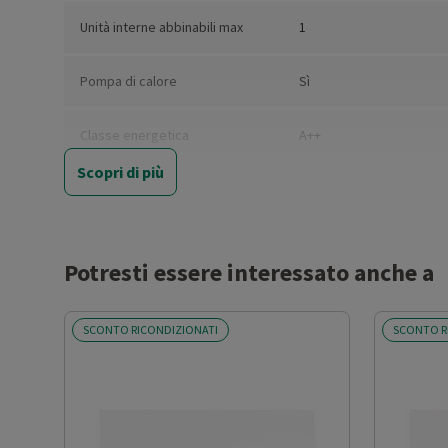
Unità interne abbinabili max
1
Pompa di calore
Sì
Classe energetica
A++
raffreddamento
Scopri di più
Classe energetica
A+
riscaldamento
Potresti essere interessato anche a
Carico teorico raffeddamento /
3.5
P.design (kW)
SCONTO RICONDIZIONATI
SCONTO R
Carico teorico riscaldamento /
2.6
P.design (kW)
Coefficiente SEER
6.4