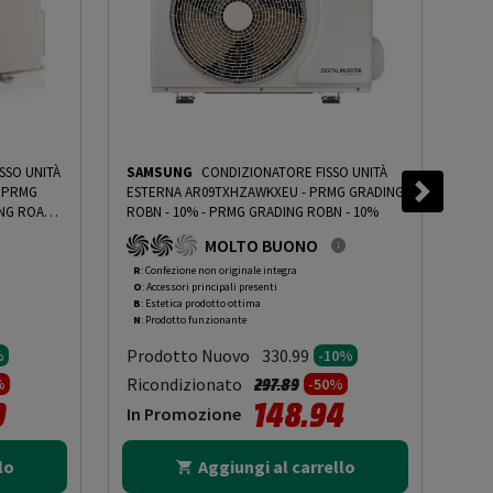
SSO UNITÀ
SAMSUNG
CONDIZIONATORE FISSO UNITÀ
BE
ESTERNA AR09TXHZAWKXEU - PRMG GRADING
INT
NG ROAN -
ROBN - 10%
-
PRMG GRADING ROBN - 10%
10%
MOLTO BUONO
R
: Confezione non originale integra
R
: 
O
: Accessori principali presenti
O
: 
B
: Estetica prodotto ottima
B
: 
N
: Prodotto funzionante
N
: 
Prodotto Nuovo
Pr
330.99
%
-10%
to da
Prezzo ridotto da
a
Ricondizionato
Ric
297.89
%
-50%
0
148.94
In Promozione
In
lo
Aggiungi al carrello