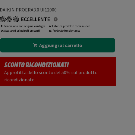
DAIKIN PROERA3.0 UI12000
ECCELLENTE
R
: Confezione non originale integra
A
: Estetica prodotto come nuovo
O
: Accessori principali presenti
N
: Prodotto funzionante
Aggiungi al carrello
SCONTO RICONDIZIONATI
Approfitta dello sconto del 50% sul prodotto
ricondizionato.