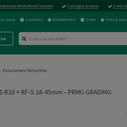
ndizionati MediaWorld Garantiti
Consegna Gratuita
2 Anni d
o clienti
Contattaci
MediaWorld.it
Ordini
Tutte le mar
rie
Fotocamere Mirrorless
S R10 + RF-S 18-45mm
-
PRMG GRADING