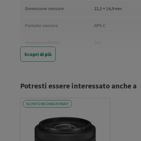
Dimensione sensore
22,3 × 14,9 mm
Formato sensore
APS-C
Megapixel effettivi
24.2
Scopri di più
Megapixel totali
25.5
Grandangolare
Sì
Potresti essere interessato anche a
Lunghezza focale minima (mm)
18
SCONTO RICONDIZIONATI
Lunghezza focale massima
45
(mm)
Lunghezza focale equivalente
29-72
(35mm)