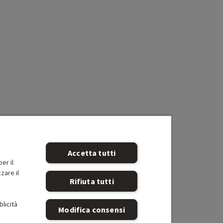
 28° 20'; 45° 30' - 19° 05'; 74° 20'- 33° 40'. Costruzione
n 7 gruppi Ottica Speciale: 2 x PMo asferico. Numero di
 Apertura minima: 22 a 18 mm / 32 a 45 mm; Distanza di
(m): 0,2 (18 mm) (Messa a fuoco manuale: 0,15); 0,3 (35
le: 0,24); 0,35 (45 mm) (Messa a fuoco manuale: 0,25).
): 0,14 (18 mm) (Messa a fuoco manuale: 0,25); 0,15 (35
le: 0,21); 0,16 (45 mm) (Messa a fuoco manuale: 0,26).
a a fuoco/controllo combinati. Stabilizzatore
zzatore d'immagine IBIS x OIS: 6.5 Attuatore AF: STM.
Accetta tutti
er il
zare il
Rifiuta tutti
blicità
menti di 1/3 di stop o stop completi); ISO estendibile
Modifica consensi