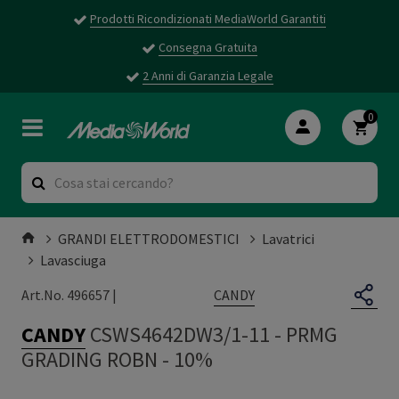
Prodotti Ricondizionati MediaWorld Garantiti
Consegna Gratuita
2 Anni di Garanzia Legale
0
GRANDI ELETTRODOMESTICI
Lavatrici
Lavasciuga
CANDY
Art.No. 496657 |
CANDY
CSWS4642DW3/1-11
-
PRMG
GRADING ROBN - 10%