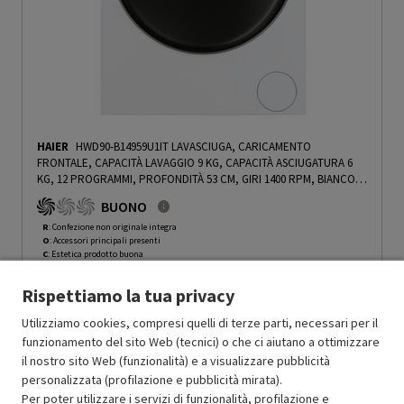
HAIER
HWD90-B14959U1IT LAVASCIUGA, CARICAMENTO
FRONTALE, CAPACITÀ LAVAGGIO 9 KG, CAPACITÀ ASCIUGATURA 6
KG, 12 PROGRAMMI, PROFONDITÀ 53 CM, GIRI 1400 RPM, BIANCO,
NERO, CLASSE D - PRMG GRADING ROCN - 15%
-
PRMG GRADING
BUONO
ROCN - 15%
R
: Confezione non originale integra
O
: Accessori principali presenti
C
: Estetica prodotto buona
N
: Prodotto funzionante
Rispettiamo la tua privacy
Prodotto Nuovo
579.00
-15%
Prezzo ridotto da
a
Ricondizionato
492.15
-50%
Utilizziamo cookies, compresi quelli di terze parti, necessari per il
246.07
funzionamento del sito Web (tecnici) o che ci aiutano a ottimizzare
In Promozione
il nostro sito Web (funzionalità) e a visualizzare pubblicità
personalizzata (profilazione e pubblicità mirata).
Aggiungi al carrello
Per poter utilizzare i servizi di funzionalità, profilazione e