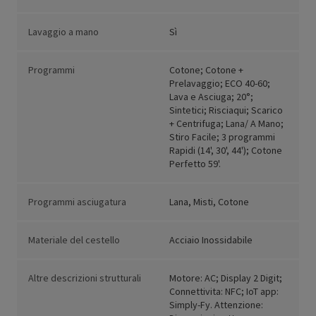
Lavaggio a mano
Sì
Programmi
Cotone; Cotone +
Prelavaggio; ECO 40-60;
Lava e Asciuga; 20°;
Sintetici; Risciaqui; Scarico
+ Centrifuga; Lana/ A Mano;
Stiro Facile; 3 programmi
Rapidi (14', 30', 44'); Cotone
Perfetto 59'.
Programmi asciugatura
Lana, Misti, Cotone
Materiale del cestello
Acciaio Inossidabile
Altre descrizioni strutturali
Motore: AC; Display 2 Digit;
Connettivita: NFC; IoT app:
Simply-Fy. Attenzione: