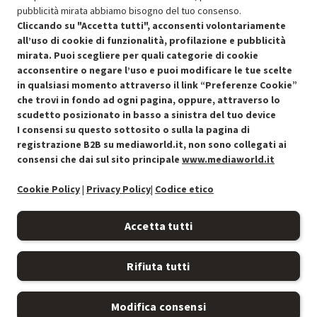
pubblicità mirata abbiamo bisogno del tuo consenso.
Cliccando su "Accetta tutti", acconsenti volontariamente
all’uso di cookie di funzionalità, profilazione e pubblicità
SCONTO RICONDIZIONATI
mirata. Puoi scegliere per quali categorie di cookie
Approfitta dello sconto del 50% sul prodotto ricondizionato.
acconsentire o negare l’uso e puoi modificare le tue scelte
in qualsiasi momento attraverso il link “Preferenze Cookie”
che trovi in fondo ad ogni pagina, oppure, attraverso lo
scudetto posizionato in basso a sinistra del tuo device
I consensi su questo sottosito o sulla la pagina di
Condizioni generali di vendita
Recedere dal contratto qui
registrazione B2B su mediaworld.it, non sono collegati ai
consensi che dai sul sito principale
www.mediaworld.it
Cookie Policy
Cookie Policy
|
Privacy Policy
|
Codice etico
Preferenze cookie
Accetta tutti
Informativa privacy
Rifiuta tutti
Accessibilità
Modifica consensi