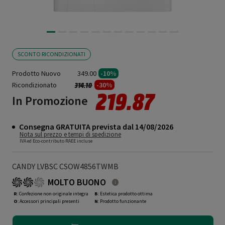
SCONTO RICONDIZIONATI
Prodotto Nuovo
349.00
-10%
Ricondizionato
Prezzo ridotto da
a
-30%
314.10
219.87
In Promozione
Consegna GRATUITA prevista dal 14/08/2026
Nota sul prezzo e tempi di spedizione
IVA ed Eco-contributo RAEE incluse
CANDY LVBSC CSOW4856TWMB
MOLTO BUONO
R
: Confezione non originale integra
B
: Estetica prodotto ottima
O
: Accessori principali presenti
N
: Prodotto funzionante