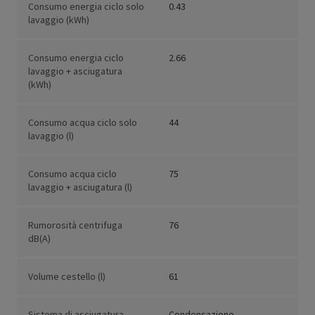
Consumo energia ciclo solo
0.43
lavaggio (kWh)
Consumo energia ciclo
2.66
lavaggio + asciugatura
(kWh)
Consumo acqua ciclo solo
44
lavaggio (l)
Consumo acqua ciclo
75
lavaggio + asciugatura (l)
Rumorosità centrifuga
76
dB(A)
Volume cestello (l)
61
Sistema di asciugatura
Condensazione