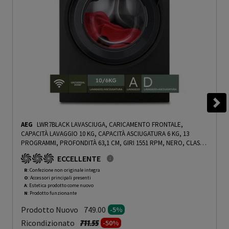
AEG
LWR7BLACK LAVASCIUGA, CARICAMENTO FRONTALE,
CAPACITÀ LAVAGGIO 10 KG, CAPACITÀ ASCIUGATURA 6 KG, 13
PROGRAMMI, PROFONDITÀ 63,1 CM, GIRI 1551 RPM, NERO, CLASSE
D - PRMG GRADING ROAN - 5%
-
PRMG GRADING ROAN - 5%
ECCELLENTE
R
: Confezione non originale integra
O
: Accessori principali presenti
A
: Estetica prodotto come nuovo
N
: Prodotto funzionante
Prodotto Nuovo
749.00
-5%
Prezzo ridotto da
a
Ricondizionato
711.55
-50%