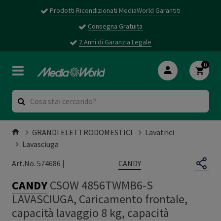
Prodotti Ricondizionati MediaWorld Garantiti
Consegna Gratuita
2 Anni di Garanzia Legale
0
GRANDI ELETTRODOMESTICI
Lavatrici
Lavasciuga
CANDY
Art.No. 574686 |
CANDY
CSOW 4856TWMB6-S
LAVASCIUGA, Caricamento frontale,
capacità lavaggio 8 kg, capacità