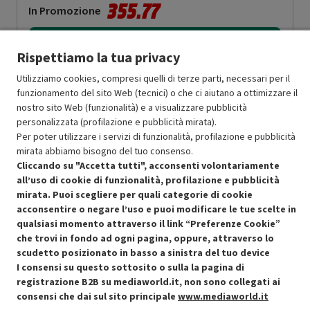
355.77
In Promozione
Aggiungi al carrello
Rispettiamo la tua privacy
Utilizziamo cookies, compresi quelli di terze parti, necessari per il
funzionamento del sito Web (tecnici) o che ci aiutano a ottimizzare il
SCONTO RICONDIZIONATI
nostro sito Web (funzionalità) e a visualizzare pubblicità
Approfitta dello sconto del 50% sul prodotto ricondizionato.
personalizzata (profilazione e pubblicità mirata).
Per poter utilizzare i servizi di funzionalità, profilazione e pubblicità
mirata abbiamo bisogno del tuo consenso.
Cliccando su "Accetta tutti", acconsenti volontariamente
all’uso di cookie di funzionalità, profilazione e pubblicità
mirata. Puoi scegliere per quali categorie di cookie
Condizioni generali di vendita
acconsentire o negare l’uso e puoi modificare le tue scelte in
Recedere dal contratto qui
qualsiasi momento attraverso il link “Preferenze Cookie”
che trovi in fondo ad ogni pagina, oppure, attraverso lo
Cookie Policy
scudetto posizionato in basso a sinistra del tuo device
I consensi su questo sottosito o sulla la pagina di
Preferenze cookie
registrazione B2B su mediaworld.it, non sono collegati ai
consensi che dai sul sito principale
www.mediaworld.it
Informativa privacy