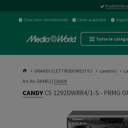
Prodotti Rico
Cosa sono i ricondizionati
Come acquistarli
Support
Tutte le catego
GRANDI ELETTRODOMESTICI
Lavatrici
La
Art.No. 584452 |
CANDY
CANDY
CS 1292DWRR4/1-S
-
PRMG G