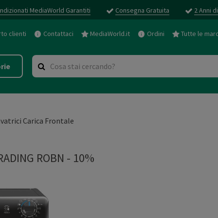
ndizionati MediaWorld Garantiti
Consegna Gratuita
2 Anni d
o clienti
Contattaci
MediaWorld.it
Ordini
Tutte le mar
rie
vatrici Carica Frontale
RADING ROBN - 10%