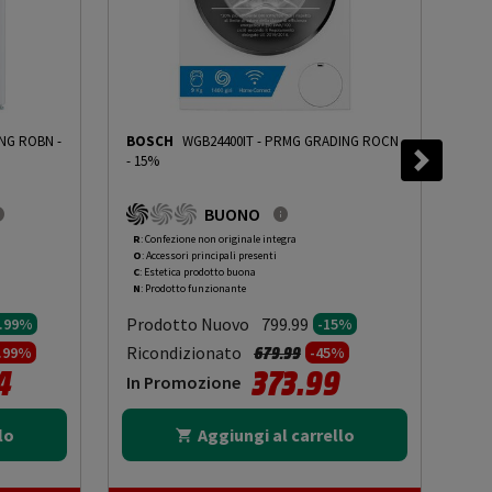
NG ROBN -
BOSCH
WGB24400IT
-
PRMG GRADING ROCN
CA
- 15%
E A
FM
BUONO
R
: Confezione non originale integra
O
: 
O
: Accessori principali presenti
O
: 
C
: Estetica prodotto buona
C
: 
N
: Prodotto funzionante
N
: 
Prodotto Nuovo
Pr
799.99
9.99%
-15%
to da
Prezzo ridotto da
a
Ricondizionato
Ric
679.99
4.99%
-45%
4
373.99
In Promozione
In
lo
Aggiungi al carrello