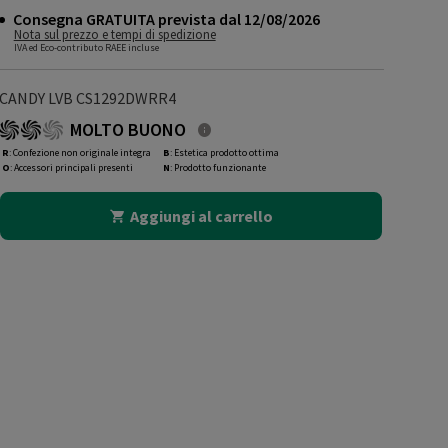
Consegna GRATUITA prevista dal 12/08/2026
Nota sul prezzo e tempi di spedizione
IVA ed Eco-contributo RAEE incluse
CANDY LVB CS1292DWRR4
MOLTO BUONO
R
: Confezione non originale integra
B
: Estetica prodotto ottima
O
: Accessori principali presenti
N
: Prodotto funzionante
Aggiungi al carrello