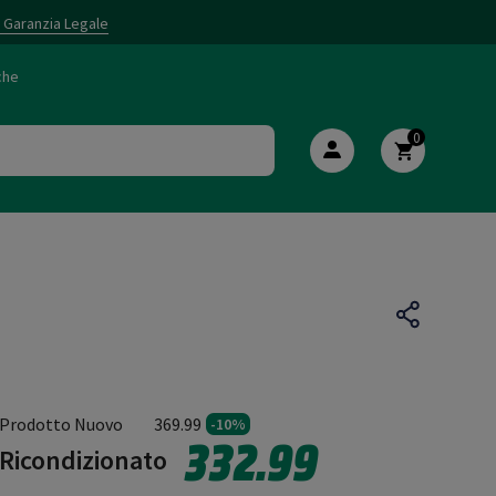
i Garanzia Legale
che
0
Prodotto Nuovo
369.99
-10%
332.99
Ricondizionato