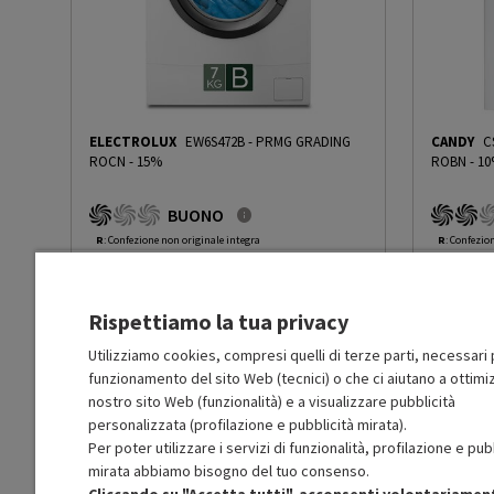
Consumo ponderato di acqua
46
per ciclo (litri)
Classe efficienza centrifuga
B
ELECTROLUX
EW6S472B
-
PRMG GRADING
CANDY
C
ROCN - 15%
ROBN - 1
Classe emissione rumore
C
centrifuga
BUONO
R
: Confezione non originale integra
R
: Confezio
Centrifuga min (giri/min)
400
O
: Accessori principali presenti
O
: Accessor
C
: Estetica prodotto buona
B
: Estetica
N
: Prodotto funzionante
N
: Prodotto
Centrifuga max (giri/min)
1200
Rispettiamo la tua privacy
Prodotto Nuovo
Prodott
549.99
-15%
467.49
Ricondi
Ricondizionato
Utilizziamo cookies, compresi quelli di terze parti, necessari p
Capacità di carico lavaggio
9
funzionamento del sito Web (tecnici) o che ci aiutano a ottimiz
In Prom
max (Kg)
nostro sito Web (funzionalità) e a visualizzare pubblicità
Aggiungi al carrello
personalizzata (profilazione e pubblicità mirata).
Consumo energetico modo
0.5
Per poter utilizzare i servizi di funzionalità, profilazione e pub
spento (W)
mirata abbiamo bisogno del tuo consenso.