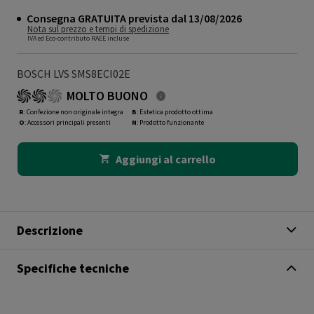
Consegna GRATUITA prevista dal 13/08/2026
Nota sul prezzo e tempi di spedizione
IVA ed Eco-contributo RAEE incluse
BOSCH LVS SMS8ECI02E
MOLTO BUONO
R
: Confezione non originale integra
B
: Estetica prodotto ottima
O
: Accessori principali presenti
N
: Prodotto funzionante
Aggiungi al carrello
Descrizione
Specifiche tecniche