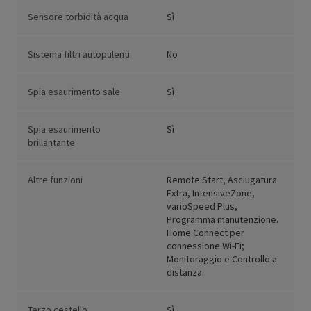
Sensore torbidità acqua
Sì
Sistema filtri autopulenti
No
Spia esaurimento sale
Sì
Spia esaurimento
Sì
brillantante
Altre funzioni
Remote Start, Asciugatura
Extra, IntensiveZone,
varioSpeed Plus,
Programma manutenzione.
Home Connect per
connessione Wi-Fi;
Monitoraggio e Controllo a
distanza.
Terzo cestello
Sì