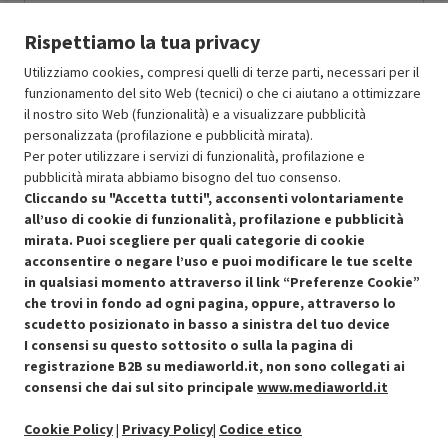
Prodotto Nuovo
190.00
-10%
Rispettiamo la tua privacy
Prezzo ridotto da
a
Ricondizionato
171.00
-55%
76.95
In Promozione
Utilizziamo cookies, compresi quelli di terze parti, necessari per il
funzionamento del sito Web (tecnici) o che ci aiutano a ottimizzare
il nostro sito Web (funzionalità) e a visualizzare pubblicità
Aggiungi al carrello
personalizzata (profilazione e pubblicità mirata).
Per poter utilizzare i servizi di funzionalità, profilazione e
pubblicità mirata abbiamo bisogno del tuo consenso.
OFFERTE IMPERDIBILI
Cliccando su "Accetta tutti", acconsenti volontariamente
Risparmio garantito rispetto al corrispondente prodotto nuovo.
all’uso di cookie di funzionalità, profilazione e pubblicità
mirata. Puoi scegliere per quali categorie di cookie
acconsentire o negare l’uso e puoi modificare le tue scelte
in qualsiasi momento attraverso il link “Preferenze Cookie”
che trovi in fondo ad ogni pagina, oppure, attraverso lo
scudetto posizionato in basso a sinistra del tuo device
I consensi su questo sottosito o sulla la pagina di
Condizioni generali di vendita
Recedere dal contratto qui
registrazione B2B su mediaworld.it, non sono collegati ai
consensi che dai sul sito principale
www.mediaworld.it
Cookie Policy
Cookie Policy
|
Privacy Policy
|
Codice etico