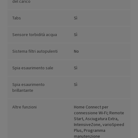
del carico
Tabs
Sì
Sensore torbidità acqua
Sì
Sistema filtri autopulenti
No
Spia esaurimento sale
Sì
Spia esaurimento
Sì
brillantante
Altre funzioni
Home Connect per
connessione Wi-Fi; Remote
Start, Asciugatura Extra,
IntensiveZone, varioSpeed
Plus, Programma
manutenzione