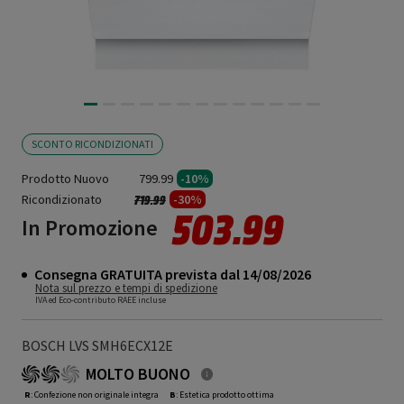
SCONTO RICONDIZIONATI
Prodotto Nuovo
799.99
-10%
Ricondizionato
Prezzo ridotto da
a
-30%
719.99
503.99
In Promozione
Consegna GRATUITA prevista dal 14/08/2026
Nota sul prezzo e tempi di spedizione
IVA ed Eco-contributo RAEE incluse
BOSCH LVS SMH6ECX12E
MOLTO BUONO
R
: Confezione non originale integra
B
: Estetica prodotto ottima