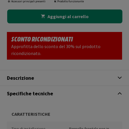
O
: Accessori principali presenti
N
: Prodotto funzionante
Aggiungi al carrello
SCONTO RICONDIZIONATI
Approfitta dello sconto del 30% sul prodotto
ricondizionato.
Descrizione
Specifiche tecniche
CARATTERISTICHE
Tipo di installazione
Pannello frontale non in