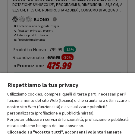
DOTAZIONE SMH6ECX12E, PROGRAMMI 8, DIMENSIONI: L 59,8 CM, A
81,5 CM, P 55 CM, RUMOROSITÀ 42 DB(A), CONSUMO DI ACQUA 9 L,
CLASSE A - PRMG GRADING ROCN - 15%
-
PRMG GRADING ROCN -
BUONO
15%
R
: Confezione non originale integra
O
: Accessori principali presenti
C
: Estetica prodotto buona
N
: Prodotto funzionante
Prodotto Nuovo
799.99
-15%
Prezzo ridotto da
a
Ricondizionato
679.99
-30%
475.99
In Promozione
Aggiungi al carrello
Rispettiamo la tua privacy
Utilizziamo cookies, compresi quelli di terze parti, necessari per il
funzionamento del sito Web (tecnici) o che ci aiutano a ottimizzare il
SCONTO RICONDIZIONATI
nostro sito Web (funzionalità) e a visualizzare pubblicità
Approfitta dello sconto del 30% sul prodotto ricondizionato.
personalizzata (profilazione e pubblicità mirata).
Per poter utilizzare i servizi di funzionalità, profilazione e pubblicità
mirata abbiamo bisogno del tuo consenso.
Cliccando su "Accetta tutti", acconsenti volontariamente