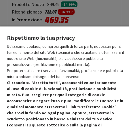
Prodotto Nuovo
849.49
-14.99%
Prezzo ridotto da
a
Ricondizionato
722.07
-34.99%
469.35
In Promozione
Aggiungi al carrello
Rispettiamo la tua privacy
Utilizziamo cookies, compresi quelli di terze parti, necessari per il
funzionamento del sito Web (tecnici) o che ci aiutano a ottimizzare il
OFFERTE IMPERDIBILI
nostro sito Web (funzionalità) e a visualizzare pubblicità
Risparmio garantito rispetto al corrispondente prodotto nuovo.
personalizzata (profilazione e pubblicità mirata).
Per poter utilizzare i servizi di funzionalità, profilazione e pubblicità
mirata abbiamo bisogno del tuo consenso.
Cliccando su "Accetta tutti", acconsenti volontariamente
all’uso di cookie di funzionalità, profilazione e pubblicità
mirata. Puoi scegliere per quali categorie di cookie
acconsentire o negare l’uso e puoi modificare le tue scelte in
Condizioni generali di vendita
Recedere dal contratto qui
qualsiasi momento attraverso il link “Preferenze Cookie”
che trovi in fondo ad ogni pagina, oppure, attraverso lo
Cookie Policy
scudetto posizionato in basso a sinistra del tuo device
I consensi su questo sottosito o sulla la pagina di
Preferenze cookie