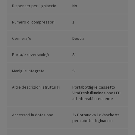
Dispenser per il ghiaccio
No
Numero di compressori
1
Cerniera/e
Destra
Porta/e reversibile/i
Sì
Maniglie integrate
Sì
Altre descrizioni strutturali
Portabottiglie Cassetto
VitaFresh Illuminazione LED
ad intensità crescente
Accessori in dotazione
3x Portauova 1x Vaschetta
per cubetti di ghiaccio