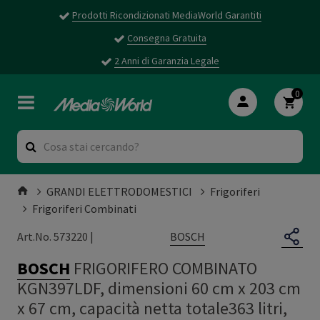
Prodotti Ricondizionati MediaWorld Garantiti
Consegna Gratuita
2 Anni di Garanzia Legale
0
GRANDI ELETTRODOMESTICI
Frigoriferi
Frigoriferi Combinati
BOSCH
Art.No. 573220 |
BOSCH
FRIGORIFERO COMBINATO
KGN397LDF, dimensioni 60 cm x 203 cm
x 67 cm, capacità netta totale363 litri,