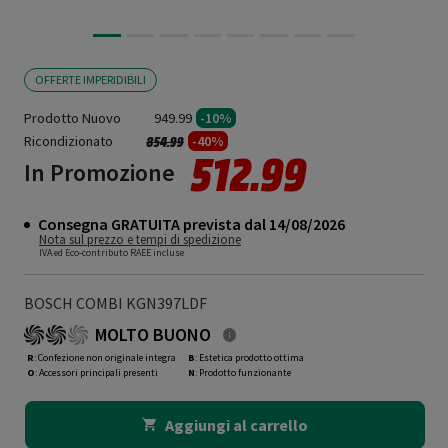
OFFERTE IMPERIDIBILI
Prodotto Nuovo
949.99
-10%
Ricondizionato
Prezzo ridotto da
a
-40%
854.99
512.99
In Promozione
Consegna GRATUITA prevista dal 14/08/2026
Nota sul prezzo e tempi di spedizione
IVA ed Eco-contributo RAEE incluse
BOSCH COMBI KGN397LDF
MOLTO BUONO
R
: Confezione non originale integra
B
: Estetica prodotto ottima
O
: Accessori principali presenti
N
: Prodotto funzionante
Aggiungi al carrello