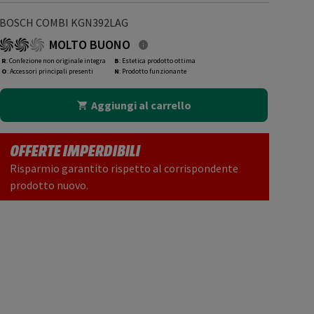
BOSCH COMBI KGN392LAG
MOLTO BUONO
R
: Confezione non originale integra
B
: Estetica prodotto ottima
O
: Accessori principali presenti
N
: Prodotto funzionante
Aggiungi al carrello
OFFERTE IMPERDIBILI
Risparmio garantito rispetto al corrispondente
prodotto nuovo.