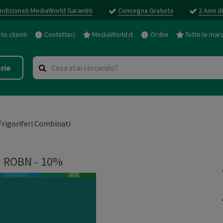
ndizionati MediaWorld Garantiti
Consegna Gratuita
2 Anni d
o clienti
Contattaci
MediaWorld.it
Ordini
Tutte le mar
rie
Frigoriferi Combinati
 ROBN - 10%