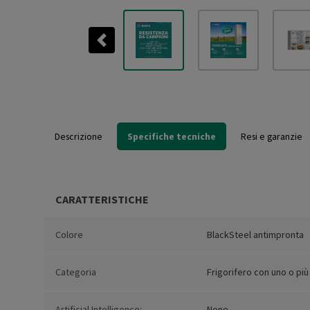
Previous
Descrizione
Specifiche tecniche
Resi e garanzie
CARATTERISTICHE
Colore
BlackSteel antimpronta
Categoria
Frigorifero con uno o più
Artificial Intelligence:
None