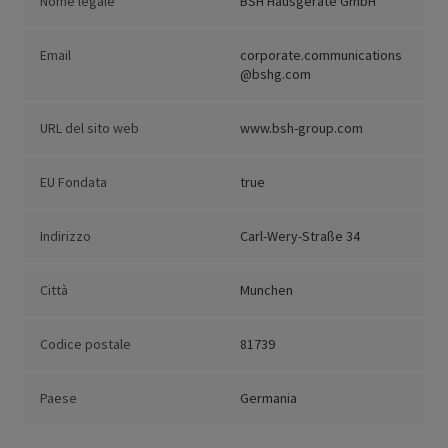
Nome legale
BSH Hausgeräte GmbH
Email
corporate.communications
@bshg.com
URL del sito web
www.bsh-group.com
EU Fondata
true
Indirizzo
Carl-Wery-Straße 34
Città
Munchen
Codice postale
81739
Paese
Germania