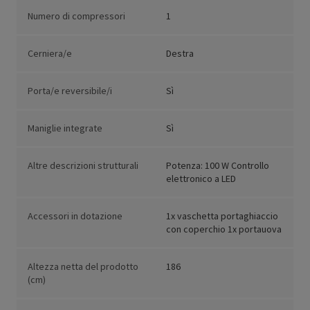
Numero di compressori
1
Cerniera/e
Destra
Porta/e reversibile/i
Sì
Maniglie integrate
Sì
Altre descrizioni strutturali
Potenza: 100 W Controllo
elettronico a LED
Accessori in dotazione
1x vaschetta portaghiaccio
con coperchio 1x portauova
Altezza netta del prodotto
186
(cm)