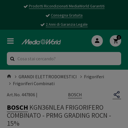
Prodotti Ricondizionati MediaWorld Garantiti
Consegna Gratuita
2 Anni di Garanzia Legale
0
GRANDI ELETTRODOMESTICI
Frigoriferi
Frigoriferi Combinati
BOSCH
Art.No. 447806 |
BOSCH
KGN36NLEA FRIGORIFERO
COMBINATO
-
PRMG GRADING ROCN -
15%