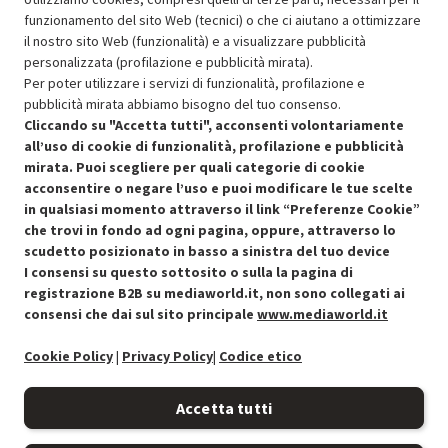
funzionamento del sito Web (tecnici) o che ci aiutano a ottimizzare
il nostro sito Web (funzionalità) e a visualizzare pubblicità
Aggiungi al carrello
personalizzata (profilazione e pubblicità mirata).
Per poter utilizzare i servizi di funzionalità, profilazione e
pubblicità mirata abbiamo bisogno del tuo consenso.
SCONTO RICONDIZIONATI
Cliccando su "Accetta tutti", acconsenti volontariamente
Approfitta dello sconto del 30% sul prodotto ricondizionato.
all’uso di cookie di funzionalità, profilazione e pubblicità
mirata. Puoi scegliere per quali categorie di cookie
acconsentire o negare l’uso e puoi modificare le tue scelte
in qualsiasi momento attraverso il link “Preferenze Cookie”
che trovi in fondo ad ogni pagina, oppure, attraverso lo
scudetto posizionato in basso a sinistra del tuo device
I consensi su questo sottosito o sulla la pagina di
Condizioni generali di vendita
Recedere dal contratto qui
registrazione B2B su mediaworld.it, non sono collegati ai
consensi che dai sul sito principale
www.mediaworld.it
Cookie Policy
Cookie Policy
|
Privacy Policy
|
Codice etico
Preferenze cookie
Accetta tutti
Informativa privacy