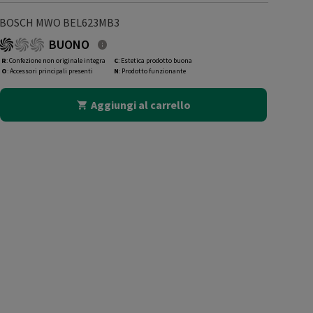
BOSCH MWO BEL623MB3
BUONO
R
: Confezione non originale integra
C
: Estetica prodotto buona
O
: Accessori principali presenti
N
: Prodotto funzionante
Aggiungi al carrello