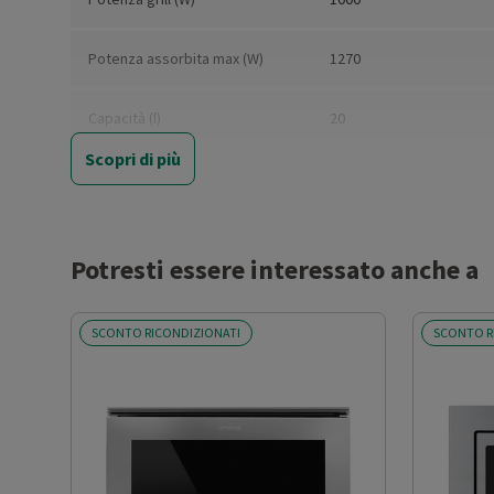
Potenza assorbita max (W)
1270
Capacità (l)
20
Scopri di più
Grill
Sì
Cottura combinata
Sì
Potresti essere interessato anche a
Ventilato
No
SCONTO RICONDIZIONATI
SCONTO R
Pannello comandi
Elettronico
Display
Sì
Timer
Sì