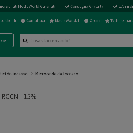
ndizionati MediaWorld Garantiti
Consegna Gratuita
2 Anni d
o clienti
Contattaci
MediaWorld.it
Ordini
Tutte le mar
rie
ici da incasso
Microonde da Incasso
 ROCN - 15%