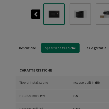
Previous
Descrizione
Specifiche tecniche
Resi e garanzie
CARATTERISTICHE
Tipo di installazione
Incasso built-in (BI)
Potenza mwo (W)
800
Potenza grill (W)
1000