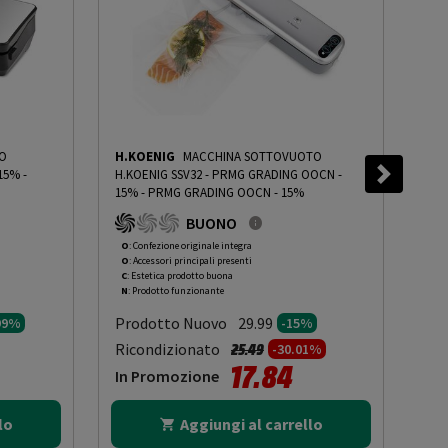
O
H.KOENIG
MACCHINA SOTTOVUOTO
KOE
 15%
-
H.KOENIG SSV32 - PRMG GRADING OOCN -
M -
15%
-
PRMG GRADING OOCN - 15%
GRA
BUONO
O
: Confezione originale integra
O
: 
O
: Accessori principali presenti
O
: 
C
: Estetica prodotto buona
C
: 
N
: Prodotto funzionante
N
: 
Prodotto Nuovo
Pr
29.99
99%
-15%
to da
Prezzo ridotto da
a
Ricondizionato
Ric
25.49
-30.01%
17.84
In Promozione
In
lo
Aggiungi al carrello