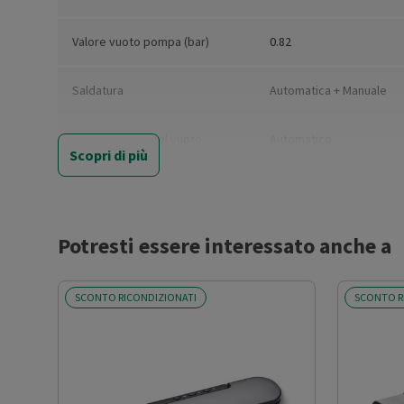
Valore vuoto pompa (bar)
0.82
Saldatura
Automatica + Manuale
Sfiato camera del vuoto
Automatico
Scopri di più
Motore
Doppia pompa
Funzione chiudi sacchetti
Sì
Potresti essere interessato anche a
Indicatore livello di vuoto
Sì
SCONTO RICONDIZIONATI
SCONTO R
Spia luminosa di saldatura
Sì
Altre funzioni
Protezione : Termica di s