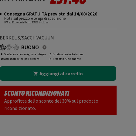
Consegna GRATUITA prevista dal 14/08/2026
Nota sul prezzo e tempi di spedizione
IVA ed Eco-contributo RAEE incluse
BERKEL S/SACCH.VACUUM
BUONO
R
: Confezione non originale integra
C
: Estetica prodotto buona
O
: Accessori principali presenti
N
: Prodotto funzionante
Aggiungi al carrello
SCONTO RICONDIZIONATI
Approfitta dello sconto del 30% sul prodotto
ricondizionato.