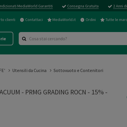
ndizionati MediaWorld Garantiti
Consegna Gratuita
2 Anni d
o clienti
Contattaci
MediaWorld.it
Ordini
Tutte le mar
rie
FE'
Utensili da Cucina
Sottovuoto e Contenitori
ACUUM - PRMG GRADING ROCN - 15%
-