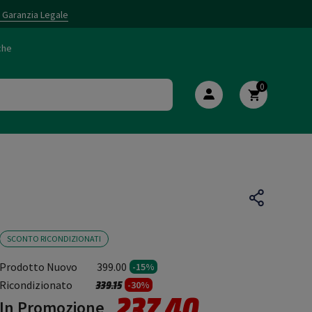
i Garanzia Legale
che
0
SCONTO RICONDIZIONATI
Prodotto Nuovo
399.00
-15%
Prezzo ridotto da
a
Ricondizionato
339.15
-30%
237.40
In Promozione