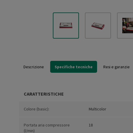
Descrizione
Specifiche tecniche
Resi e garanzie
CARATTERISTICHE
Colore (basic):
Multicolor
Portata aria compressore
18
(l/min)