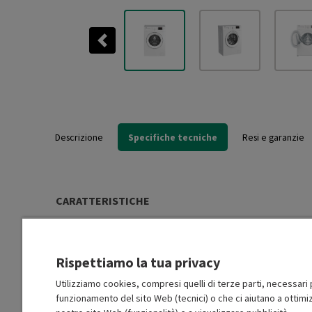
Previous
Descrizione
Specifiche tecniche
Resi e garanzie
CARATTERISTICHE
Tipo di installazione
Libera installazione (FS)
Rispettiamo la tua privacy
Carica
Frontale
Utilizziamo cookies, compresi quelli di terze parti, necessari p
funzionamento del sito Web (tecnici) o che ci aiutano a ottimiz
Tipo motore
Inverter