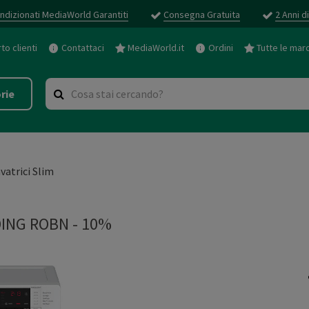
ndizionati MediaWorld Garantiti
Consegna Gratuita
2 Anni d
o clienti
Contattaci
MediaWorld.it
Ordini
Tutte le mar
rie
vatrici Slim
ING ROBN - 10%