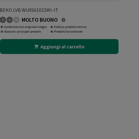
BEKO LVB WUXS61032WI-IT
MOLTO BUONO
R
: Confezione non originale integra
B
: Estetica prodotto ottima
O
: Accessori principali presenti
N
: Prodotto funzionante
Aggiungi al carrello