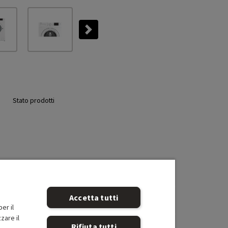
Next
Stato prodotti
Accetta tutti
er il
zare il
Rifiuta tutti