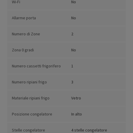
Wi-Fi
No
Allarme porta
No
Numero di Zone
2
Zona 0 gradi
No
Numero cassetti frigorifero
1
Numero ripiani frigo
3
Materiale ripiani frigo
Vetro
Posizione congelatore
In alto
Stelle congelatore
4 stelle congelatore