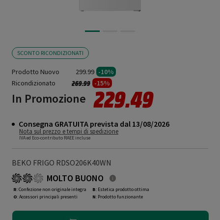
SCONTO RICONDIZIONATI
Prodotto Nuovo
299.99
-10%
Ricondizionato
Prezzo ridotto da
a
-15%
269.99
229.49
In Promozione
Consegna GRATUITA prevista dal 13/08/2026
Nota sul prezzo e tempi di spedizione
IVA ed Eco-contributo RAEE incluse
BEKO FRIGO RDSO206K40WN
MOLTO BUONO
R
: Confezione non originale integra
B
: Estetica prodotto ottima
O
: Accessori principali presenti
N
: Prodotto funzionante