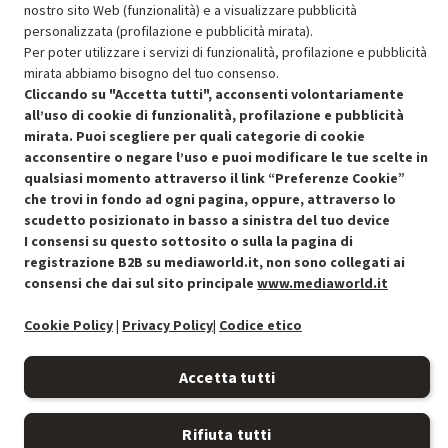
OFFERTE IMPERDIBILI
nostro sito Web (funzionalità) e a visualizzare pubblicità
Risparmio garantito rispetto al corrispondente prodotto nuovo.
personalizzata (profilazione e pubblicità mirata).
Per poter utilizzare i servizi di funzionalità, profilazione e pubblicità
mirata abbiamo bisogno del tuo consenso.
Cliccando su "Accetta tutti", acconsenti volontariamente
all’uso di cookie di funzionalità, profilazione e pubblicità
mirata. Puoi scegliere per quali categorie di cookie
acconsentire o negare l’uso e puoi modificare le tue scelte in
Condizioni generali di vendita
Recedere dal contratto qui
qualsiasi momento attraverso il link “Preferenze Cookie”
che trovi in fondo ad ogni pagina, oppure, attraverso lo
Cookie Policy
scudetto posizionato in basso a sinistra del tuo device
I consensi su questo sottosito o sulla la pagina di
Preferenze cookie
registrazione B2B su mediaworld.it, non sono collegati ai
consensi che dai sul sito principale
www.mediaworld.it
Informativa privacy
Cookie Policy
|
Privacy Policy
|
Codice etico
Accessibilità
Accetta tutti
Rifiuta tutti