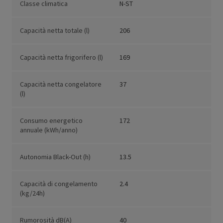
Classe climatica
N-ST
Capacità netta totale (l)
206
Capacità netta frigorifero (l)
169
Capacità netta congelatore
37
(l)
Consumo energetico
172
annuale (kWh/anno)
Autonomia Black-Out (h)
13.5
Capacità di congelamento
2.4
(kg/24h)
Rumorosità dB(A)
40