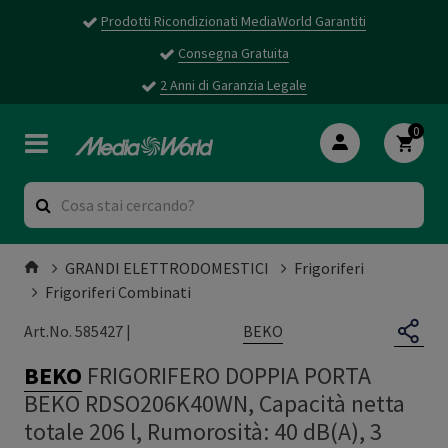
Prodotti Ricondizionati MediaWorld Garantiti
Consegna Gratuita
2 Anni di Garanzia Legale
0
GRANDI ELETTRODOMESTICI
Frigoriferi
Frigoriferi Combinati
BEKO
Art.No. 585427 |
BEKO
FRIGORIFERO DOPPIA PORTA
BEKO RDSO206K40WN, Capacità netta
totale 206 l, Rumorosità: 40 dB(A), 3