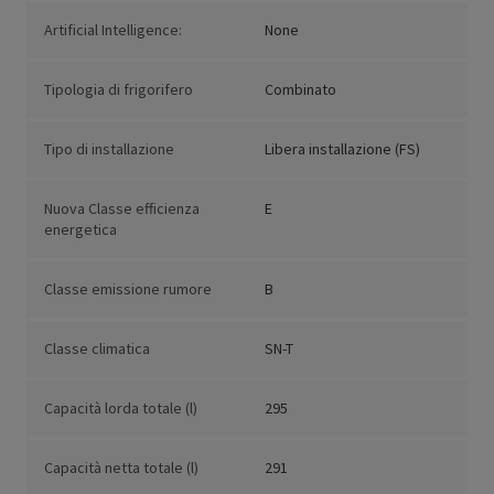
Artificial Intelligence:
None
Tipologia di frigorifero
Combinato
Tipo di installazione
Libera installazione (FS)
Nuova Classe efficienza
E
energetica
Classe emissione rumore
B
Classe climatica
SN-T
Capacità lorda totale (l)
295
Capacità netta totale (l)
291