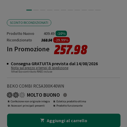
SCONTO RICONDIZIONATI
Prodotto Nuovo
409.49
-10%
Ricondizionato
Prezzo ridotto da
a
-29.99%
368.54
257.98
In Promozione
Consegna GRATUITA prevista dal 14/08/2026
Nota sul prezzo e tempi di spedizione
IVA ed Eco-contributo RAEE incluse
BEKO COMBI RCSA300K40WN
MOLTO BUONO
R
: Confezione non originale integra
B
: Estetica prodotto ottima
O
: Accessori principali presenti
N
: Prodotto funzionante
Aggiungi al carrello