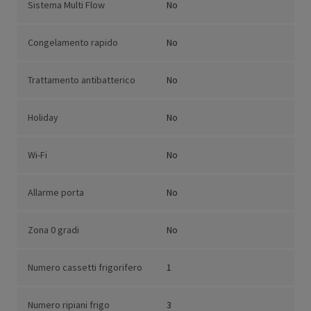
Sistema Multi Flow
No
Congelamento rapido
No
Trattamento antibatterico
No
Holiday
No
Wi-Fi
No
Allarme porta
No
Zona 0 gradi
No
Numero cassetti frigorifero
1
Numero ripiani frigo
3