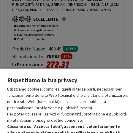
RUMOROSITÀ: 35 DB(A), 3 RIPIANI, DIMENSIONI: L 54 CM A 181,3 CM
P 57,4 CM, BIANCO, CLASSE E - PRMG GRADING ROAN - 4.99%
-
PRMG GRADING ROAN - 5%
ECCELLENTE
R
: Confezione non originale integra
O
: Accessori principali presenti
A
: Estetica prodotto come nuovo
N
: Prodotto funzionante
Prodotto Nuovo
409.49
-4.99%
Prezzo ridotto da
a
Ricondizionato
389.02
-30%
272.31
In Promozione
Aggiungi al carrello
Rispettiamo la tua privacy
Utilizziamo cookies, compresi quelli di terze parti, necessari per il
funzionamento del sito Web (tecnici) o che ci aiutano a ottimizzare il
SCONTO RICONDIZIONATI
nostro sito Web (funzionalità) e a visualizzare pubblicità
personalizzata (profilazione e pubblicità mirata).
Approfitta dello sconto del 30% sul prodotto ricondizionato.
Per poter utilizzare i servizi di funzionalità, profilazione e pubblicità
mirata abbiamo bisogno del tuo consenso.
Cliccando su "Accetta tutti", acconsenti volontariamente
all’uso di cookie di funzionalità, profilazione e pubblicità