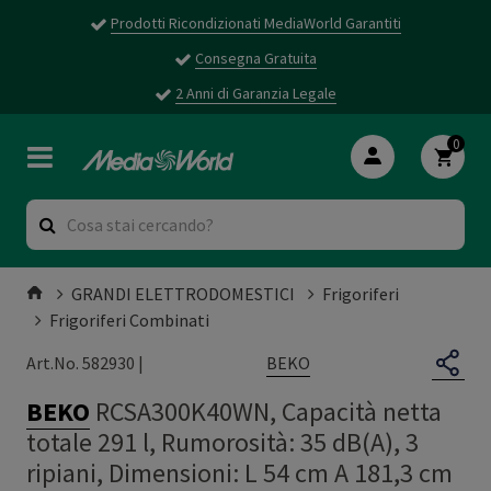
Prodotti Ricondizionati MediaWorld Garantiti
Consegna Gratuita
2 Anni di Garanzia Legale
0
GRANDI ELETTRODOMESTICI
Frigoriferi
Frigoriferi Combinati
BEKO
Art.No. 582930 |
BEKO
RCSA300K40WN, Capacità netta
totale 291 l, Rumorosità: 35 dB(A), 3
ripiani, Dimensioni: L 54 cm A 181,3 cm