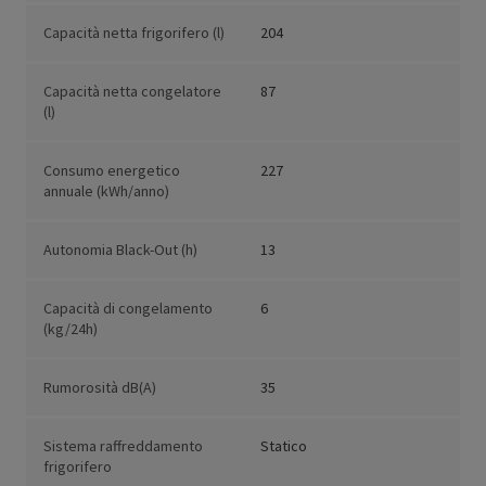
Capacità netta frigorifero (l)
204
Capacità netta congelatore
87
(l)
Consumo energetico
227
annuale (kWh/anno)
Autonomia Black-Out (h)
13
Capacità di congelamento
6
(kg/24h)
Rumorosità dB(A)
35
Sistema raffreddamento
Statico
frigorifero