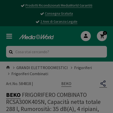
Prodotti Ricondizionati MediaWorld Garantiti
Consegna Gratuita
2 Anni di Garanzia Legale
0
GRANDI ELETTRODOMESTICI
Frigoriferi
Frigoriferi Combinati
BEKO
Art.No. 584818 |
BEKO
FRIGORIFERO COMBINATO
RCSA300K40SN, Capacità netta totale
288 l, Rumorosità: 35 dB(A), 4 ripiani,