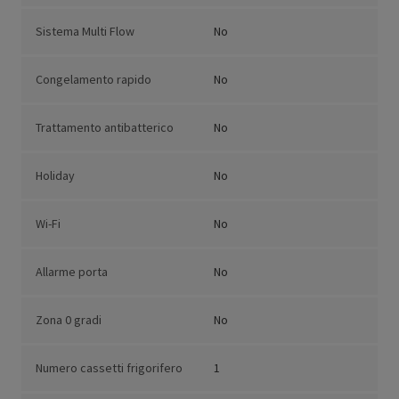
Sistema Multi Flow
No
Congelamento rapido
No
Trattamento antibatterico
No
Holiday
No
Wi-Fi
No
Allarme porta
No
Zona 0 gradi
No
Numero cassetti frigorifero
1