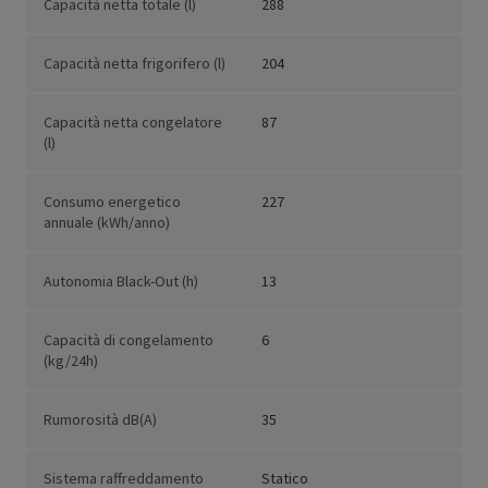
Capacità netta totale (l)
288
Capacità netta frigorifero (l)
204
Capacità netta congelatore
87
(l)
Consumo energetico
227
annuale (kWh/anno)
Autonomia Black-Out (h)
13
Capacità di congelamento
6
(kg/24h)
Rumorosità dB(A)
35
Sistema raffreddamento
Statico