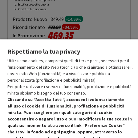
C
: Estetica prodotto buona
N
: Prodotto funzionante
Prodotto Nuovo
849.49
-14.99%
Prezzo ridotto da
a
Ricondizionato
722.07
-34.99%
469.35
In Promozione
Aggiungi al carrello
Rispettiamo la tua privacy
Utilizziamo cookies, compresi quelli di terze parti, necessari per il
funzionamento del sito Web (tecnici) o che ci aiutano a ottimizzare il
nostro sito Web (funzionalità) e a visualizzare pubblicità
OFFERTE IMPERDIBILI
personalizzata (profilazione e pubblicità mirata).
Risparmio garantito rispetto al corrispondente prodotto nuovo.
Per poter utilizzare i servizi di funzionalità, profilazione e pubblicità
mirata abbiamo bisogno del tuo consenso.
Cliccando su "Accetta tutti", acconsenti volontariamente
all’uso di cookie di funzionalità, profilazione e pubblicità
mirata. Puoi scegliere per quali categorie di cookie
acconsentire o negare l’uso e puoi modificare le tue scelte in
Condizioni generali di vendita
Recedere dal contratto qui
qualsiasi momento attraverso il link “Preferenze Cookie”
che trovi in fondo ad ogni pagina, oppure, attraverso lo
Cookie Policy