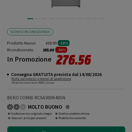
SCONTO RICONDIZIONATI
Prodotto Nuovo
438.99
-10%
Ricondizionato
Prezzo ridotto da
a
-30%
395.09
276.56
In Promozione
Consegna GRATUITA prevista dal 14/08/2026
Nota sul prezzo e tempi di spedizione
IVA ed Eco-contributo RAEE incluse
BEKO COMBI RCSA300K40SN
MOLTO BUONO
R
: Confezione non originale integra
B
: Estetica prodotto ottima
O
: Accessori principali presenti
N
: Prodotto funzionante