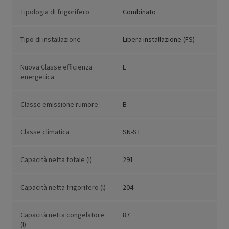
Tipologia di frigorifero
Combinato
Tipo di installazione
Libera installazione (FS)
Nuova Classe efficienza
E
energetica
Classe emissione rumore
B
Classe climatica
SN-ST
Capacità netta totale (l)
291
Capacità netta frigorifero (l)
204
Capacità netta congelatore
87
(l)