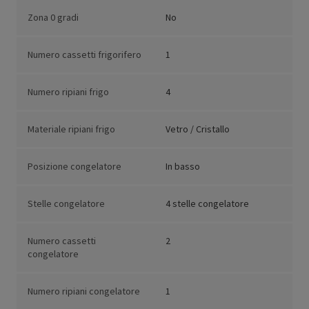
Zona 0 gradi
No
Numero cassetti frigorifero
1
Numero ripiani frigo
4
Materiale ripiani frigo
Vetro / Cristallo
Posizione congelatore
In basso
Stelle congelatore
4 stelle congelatore
Numero cassetti
2
congelatore
Numero ripiani congelatore
1