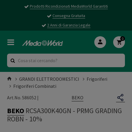
Prodotti Ricondizionati MediaWorld Garantiti
Consegna Gratuita
2 Anni di Garanzia Legale
0
GRANDI ELETTRODOMESTICI
Frigoriferi
Frigoriferi Combinati
BEKO
Art.No. 586052 |
BEKO
RCSA300K40GN
-
PRMG GRADING
ROBN - 10%