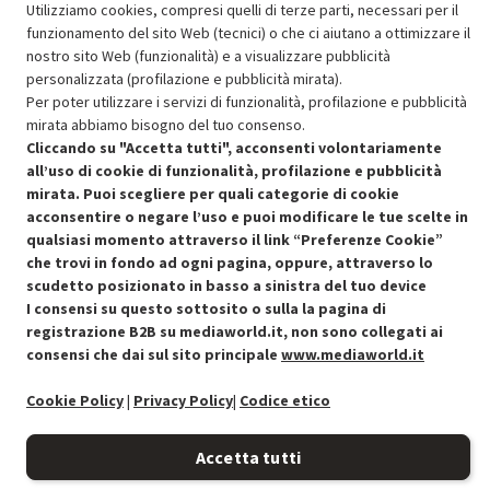
Utilizziamo cookies, compresi quelli di terze parti, necessari per il
funzionamento del sito Web (tecnici) o che ci aiutano a ottimizzare il
SCONTO RICONDIZIONATI
nostro sito Web (funzionalità) e a visualizzare pubblicità
Approfitta dello sconto del 30% sul prodotto ricondizionato.
personalizzata (profilazione e pubblicità mirata).
Per poter utilizzare i servizi di funzionalità, profilazione e pubblicità
mirata abbiamo bisogno del tuo consenso.
Cliccando su "Accetta tutti", acconsenti volontariamente
all’uso di cookie di funzionalità, profilazione e pubblicità
mirata. Puoi scegliere per quali categorie di cookie
acconsentire o negare l’uso e puoi modificare le tue scelte in
Condizioni generali di vendita
Recedere dal contratto qui
qualsiasi momento attraverso il link “Preferenze Cookie”
che trovi in fondo ad ogni pagina, oppure, attraverso lo
Cookie Policy
scudetto posizionato in basso a sinistra del tuo device
I consensi su questo sottosito o sulla la pagina di
Preferenze cookie
registrazione B2B su mediaworld.it, non sono collegati ai
consensi che dai sul sito principale
www.mediaworld.it
Informativa privacy
Cookie Policy
|
Privacy Policy
|
Codice etico
Accessibilità
Accetta tutti