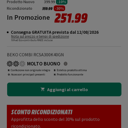
Prodotto Nuovo
399.99
-10%
Ricondizionato
Prezzo ridotto da
a
-30%
359.99
251.99
In Promozione
Consegna GRATUITA prevista dal 12/08/2026
Nota sul prezzo e tempi di spedizione
IVA ed Eco-contributo RAEE incluse
BEKO COMBI RCSA300K40GN
MOLTO BUONO
R
: Confezione non originale integra
B
: Estetica prodotto ottima
O
: Accessori principali presenti
N
: Prodotto funzionante
Aggiungi al carrello
SCONTO RICONDIZIONATI
Approfitta dello sconto del 30% sul prodotto
ricondizionato.