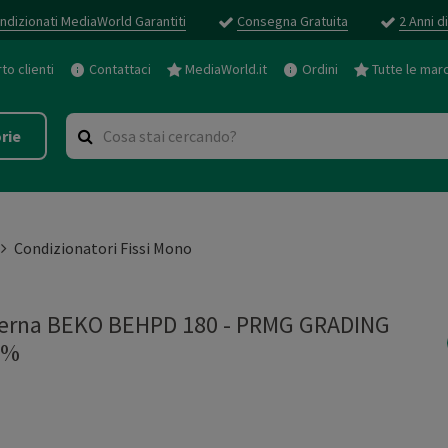
ndizionati MediaWorld Garantiti
Consegna Gratuita
2 Anni d
o clienti
Contattaci
MediaWorld.it
Ordini
Tutte le mar
rie
Condizionatori Fissi Mono
nterna BEKO BEHPD 180 - PRMG GRADING
5%