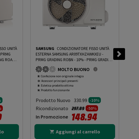
SSO UNITÀ
SAMSUNG
CONDIZIONATORE FISSO UNITÀ
BE
ESTERNA SAMSUNG AR09TXHZAWKXEU -
INT
NG ROAN -
PRMG GRADING ROBN - 10%
-
PRMG GRADING
ROB
ROBN - 10%
MOLTO BUONO
R
: Confezione non originale integra
R
: 
O
: Accessori principali presenti
O
: 
B
: Estetica prodotto ottima
B
: 
N
: Prodotto funzionante
N
: 
Prodotto Nuovo
Pr
330.99
%
-10%
to da
Prezzo ridotto da
a
Ricondizionato
Ric
297.89
%
-50%
0
148.94
In Promozione
In
lo
Aggiungi al carrello