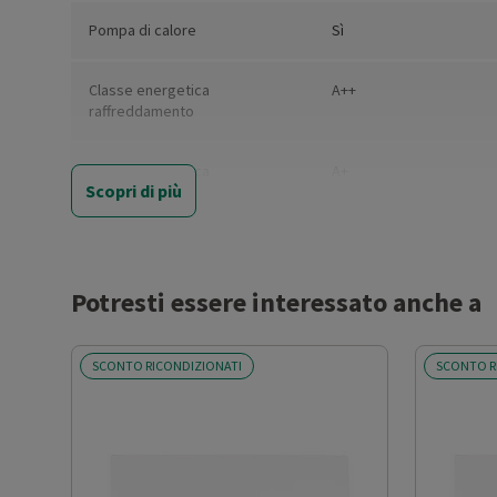
Pompa di calore
Sì
Classe energetica
A++
raffreddamento
Classe energetica
A+
Scopri di più
riscaldamento
Coefficiente SEER
6.1
Potresti essere interessato anche a
Coefficiente SCOP
4
SCONTO RICONDIZIONATI
SCONTO R
Quantità di gas presente
1
nell'unità esterna(Kg.)
Consumo energetico annuale
293
raffreddamento (kWh)