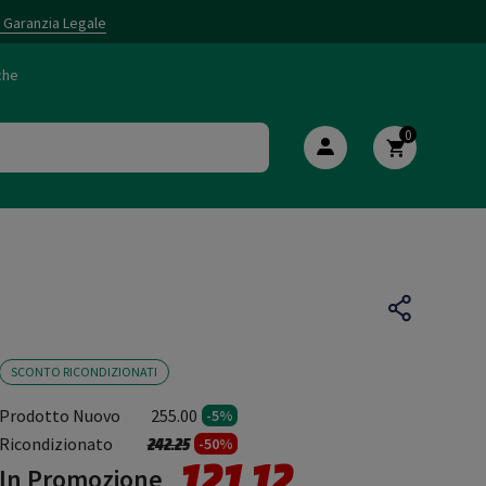
i Garanzia Legale
che
0
SCONTO RICONDIZIONATI
Prodotto Nuovo
255.00
-5%
Prezzo ridotto da
a
Ricondizionato
242.25
-50%
121.12
In Promozione