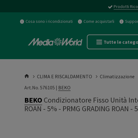
Prodotti Rico
Cosa sono i ricondizionati
Come acquistarli
Support
Tutte le catego
CLIMA E RISCALDAMENTO
Climatizzazione
Art.No. 576105 |
BEKO
BEKO
Condizionatore Fisso Unità I
ROAN - 5%
-
PRMG GRADING ROAN - 