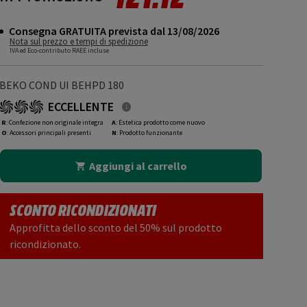
Consegna GRATUITA prevista dal 13/08/2026
Nota sul prezzo e tempi di spedizione
IVA ed Eco-contributo RAEE incluse
BEKO COND UI BEHPD 180
ECCELLENTE
R
: Confezione non originale integra
A
: Estetica prodotto come nuovo
O
: Accessori principali presenti
N
: Prodotto funzionante
Aggiungi al carrello
SCONTO RICONDIZIONATI
Approfitta dello sconto del 50% sul prodotto
ricondizionato.