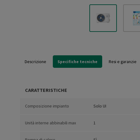
Descrizione
Specifiche tecniche
Resi e garanzie
CARATTERISTICHE
Composizione impianto
Solo UI
Unità interne abbinabili max
1
Pompa di calore
Sì