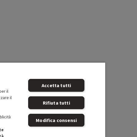
Accetta tutti
er il
zare il
Rifiuta tutti
blicità
Modifica consensi
te
tà