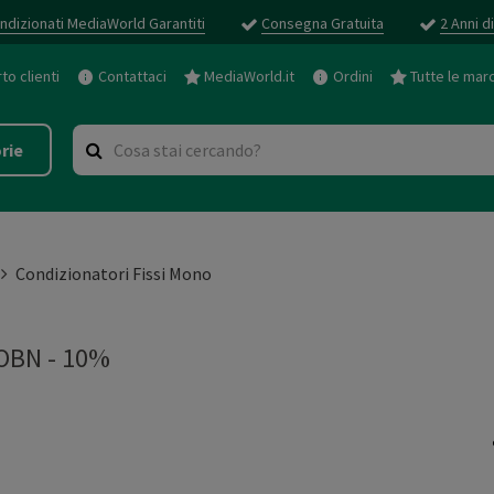
ndizionati MediaWorld Garantiti
Consegna Gratuita
2 Anni d
o clienti
Contattaci
MediaWorld.it
Ordini
Tutte le mar
rie
Condizionatori Fissi Mono
OBN - 10%