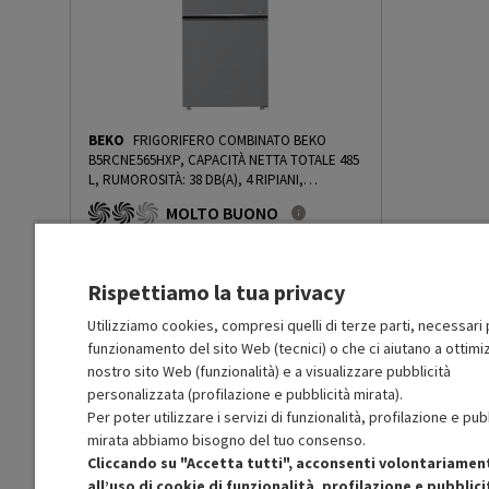
Consumo energetico annuale
875
riscaldamento (kWh)
Rumorosità in raffreddamento
6.1
max UE (dBA)
BEKO
FRIGORIFERO COMBINATO BEKO
B5RCNE565HXP, CAPACITÀ NETTA TOTALE 485
Capacità nominale
12000
L, RUMOROSITÀ: 38 DB(A), 4 RIPIANI,
raffreddamento (Btu/h)
DIMENSIONI: L 70 CM A 192 CM P 74,5 CM, INOX
MOLTO BUONO
LOOK, CLASSE D - PRMG GRADING ROBN -
10%
-
PRMG GRADING ROBN - 10%
R
: Confezione non originale integra
Capacità nominale
2.5
O
: Accessori principali presenti
riscaldamento (kW)
B
: Estetica prodotto ottima
Rispettiamo la tua privacy
N
: Prodotto funzionante
Prodotto Nuovo
617.49
-10%
Potenza assorbita
1.19
Utilizziamo cookies, compresi quelli di terze parti, necessari p
raffreddamento (kW)
funzionamento del sito Web (tecnici) o che ci aiutano a ottimiz
Prezzo ridotto da
a
Ricondizionato
555.74
-20%
444.59
nostro sito Web (funzionalità) e a visualizzare pubblicità
In Promozione
personalizzata (profilazione e pubblicità mirata).
Potenza assorbita
0.95
Per poter utilizzare i servizi di funzionalità, profilazione e pub
riscaldamento (kW)
Aggiungi al carrello
mirata abbiamo bisogno del tuo consenso.
Cliccando su "Accetta tutti", acconsenti volontariamen
Coefficiente EER
3.23
all’uso di cookie di funzionalità, profilazione e pubblici