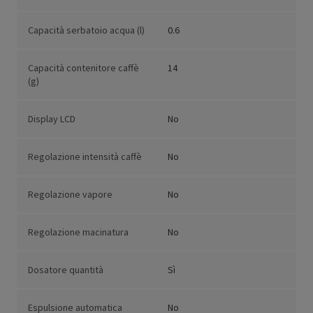
Capacità serbatoio acqua (l)
0.6
Capacità contenitore caffè
14
(g)
Display LCD
No
Regolazione intensità caffè
No
Regolazione vapore
No
Regolazione macinatura
No
Dosatore quantità
Sì
Espulsione automatica
No