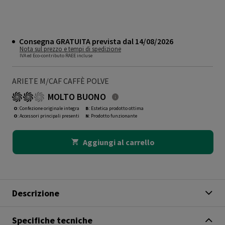
Consegna GRATUITA prevista dal 14/08/2026
Nota sul prezzo e tempi di spedizione
IVA ed Eco-contributo RAEE incluse
ARIETE M/CAF CAFFÈ POLVE
MOLTO BUONO
O
: Confezione originale integra
B
: Estetica prodotto ottima
O
: Accessori principali presenti
N
: Prodotto funzionante
Aggiungi al carrello
Descrizione
Specifiche tecniche