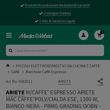
Prodotti Ricondizionati MediaWorld Garantiti
Consegna Gratuita
2 Anni di Garanzia Legale
0
PICCOLI ELETTRODOMESTICI DA CUCINA E CAFFE'
Caffè
Macchine Caffè Espresso
ARIETE
Art.No. 558252 |
ARIETE
M/CAFFE' ESPRESSO ARIETE
MAC CAFFE'POLV/CIALDA ESE, 1100 W,
BIANCO-NERA
-
PRMG GRADING OOBN -