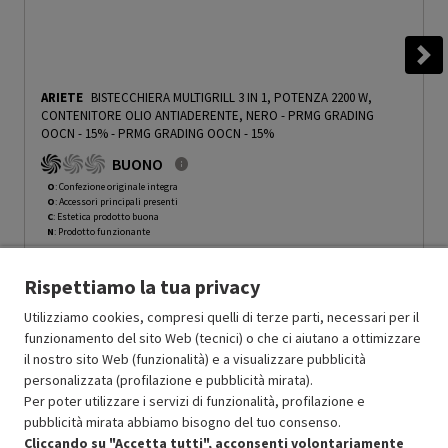
ARIETE
BISTECCHIERA MULTIGRILL 3 IN 1, POTENZA 2200 W,
CONTENITORE OLIO ANTIADERENTE, NERO - PRMG GRADING
OOCN - 15%
-
PRMG GRADING OOCN - 15%
BUONO
O
: Confezione originale integra
O
: Accessori principali presenti
C
: Estetica prodotto buona
N
: Prodotto funzionante
Prodotto Nuovo
69.99
-15%
Rispettiamo la tua privacy
Prezzo ridotto da
a
Ricondizionato
59.49
-30%
41.64
In Promozione
Utilizziamo cookies, compresi quelli di terze parti, necessari per il
funzionamento del sito Web (tecnici) o che ci aiutano a ottimizzare
il nostro sito Web (funzionalità) e a visualizzare pubblicità
Aggiungi al carrello
personalizzata (profilazione e pubblicità mirata).
Per poter utilizzare i servizi di funzionalità, profilazione e
pubblicità mirata abbiamo bisogno del tuo consenso.
SCONTO RICONDIZIONATI
Cliccando su "Accetta tutti", acconsenti volontariamente