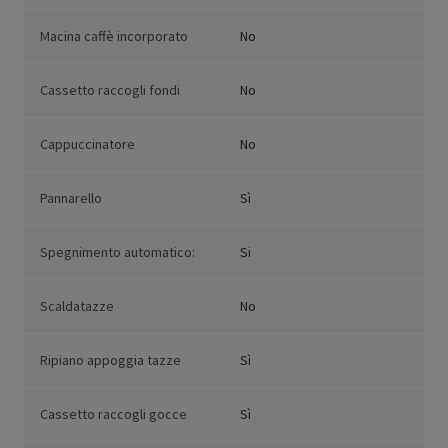
Macina caffè incorporato
No
Cassetto raccogli fondi
No
Cappuccinatore
No
Pannarello
Sì
Spegnimento automatico:
Si
Scaldatazze
No
Ripiano appoggia tazze
Sì
Cassetto raccogli gocce
Sì