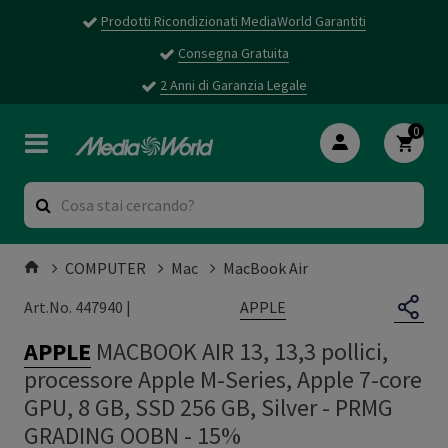
Prodotti Ricondizionati MediaWorld Garantiti
Consegna Gratuita
2 Anni di Garanzia Legale
0
COMPUTER
Mac
MacBook Air
APPLE
Art.No. 447940 |
APPLE
MACBOOK AIR 13, 13,3 pollici,
processore Apple M-Series, Apple 7-core
GPU, 8 GB, SSD 256 GB, Silver
-
PRMG
GRADING OOBN - 15%