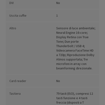
DVI
No
Uscita cuffie
1
Altro
Sensore di luce ambientale;
Neural Engine 16-core;
Display Retina con True
Tone; Due porte
Thunderbolt / USB 4;
Videocamera FaceTime HD
a 720p; Riproduzione Dolby
Atmos supportata; Tre
microfoni in array con
beamforming direzionale.
Card reader
No
Tastiera
79 tasti (ISO), compresi 12
tasti funzione e 4 tasti
freccia (disposti a T