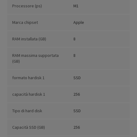
Processore (ps)
M1
Marca chipset
Apple
RAM installata (GB)
8
RAM massima supportata
8
(GB)
formato hardisk 1
SSD
capacità hardisk 1
256
Tipo di hard disk
SSD
Capacità SSD (GB)
256