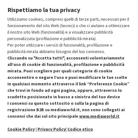
Prodotto Nuovo
59.00
-5%
Rispettiamo la tua privacy
Prezzo ridotto da
a
Ricondizionato
56.05
-50%
28.02
In Promozione
Utilizziamo cookies, compresi quelli di terze parti, necessari per il
funzionamento del sito Web (tecnici) o che ci aiutano a ottimizzare
il nostro sito Web (funzionalità) e a visualizzare pubblicità
Aggiungi al carrello
personalizzata (profilazione e pubblicità mirata).
Per poter utilizzare i servizi di funzionalità, profilazione e
pubblicità mirata abbiamo bisogno del tuo consenso.
SCONTO RICONDIZIONATI
Cliccando su "Accetta tutti", acconsenti volontariamente
Approfitta dello sconto del 50% sul prodotto ricondizionato.
all’uso di cookie di funzionalità, profilazione e pubblicità
mirata. Puoi scegliere per quali categorie di cookie
acconsentire o negare l’uso e puoi modificare le tue scelte
in qualsiasi momento attraverso il link “Preferenze Cookie”
che trovi in fondo ad ogni pagina, oppure, attraverso lo
scudetto posizionato in basso a sinistra del tuo device
I consensi su questo sottosito o sulla la pagina di
Condizioni generali di vendita
Recedere dal contratto qui
registrazione B2B su mediaworld.it, non sono collegati ai
consensi che dai sul sito principale
www.mediaworld.it
Cookie Policy
Cookie Policy
|
Privacy Policy
|
Codice etico
Preferenze cookie