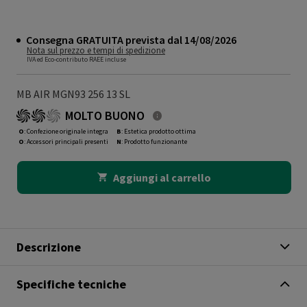
Consegna GRATUITA prevista dal 14/08/2026
Nota sul prezzo e tempi di spedizione
IVA ed Eco-contributo RAEE incluse
MB AIR MGN93 256 13 SL
MOLTO BUONO
O
: Confezione originale integra
B
: Estetica prodotto ottima
O
: Accessori principali presenti
N
: Prodotto funzionante
Aggiungi al carrello
Descrizione
Specifiche tecniche