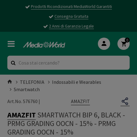
Prodotti Ricondizionati MediaWorld Garantiti
Consegna Gratuita
2 Anni di Garanzia Legale
0
TELEFONIA
Indossabili e Wearables
Smartwatch
AMAZFIT
Art.No. 576760 |
AMAZFIT
SMARTWATCH BIP 6, BLACK -
PRMG GRADING OOCN - 15%
-
PRMG
GRADING OOCN - 15%