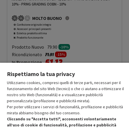
10%
-
PRMG GRADING OOBN - 10%
MOLTO BUONO
O
: Confezione originale integra
O
: Accessori principali presenti
B
: Estetica prodotto ottima
N
: Prodotto funzionante
Prodotto Nuovo
79.90
-10%
Prezzo ridotto da
a
Ricondizionato
71.91
-15%
61.12
In Promozione
Rispettiamo la tua privacy
Aggiungi al carrello
Utilizziamo cookies, compresi quelli di terze parti, necessari per il
funzionamento del sito Web (tecnici) o che ci aiutano a ottimizzare il
nostro sito Web (funzionalità) e a visualizzare pubblicità
SCONTO RICONDIZIONATI
personalizzata (profilazione e pubblicità mirata).
Approfitta dello sconto del 15% sul prodotto ricondizionato.
Per poter utilizzare i servizi di funzionalità, profilazione e pubblicità
mirata abbiamo bisogno del tuo consenso.
Cliccando su "Accetta tutti", acconsenti volontariamente
all’uso di cookie di funzionalità, profilazione e pubblicità