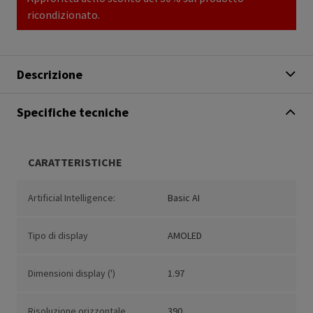
ricondizionato.
Descrizione
Specifiche tecniche
CARATTERISTICHE
Artificial Intelligence:
Basic AI
Tipo di display
AMOLED
Dimensioni display (')
1.97
Risoluzione orizzontale
390