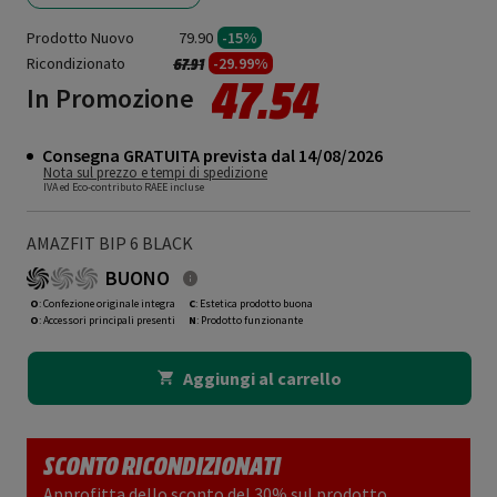
Prodotto Nuovo
79.90
-15%
Ricondizionato
Prezzo ridotto da
a
-29.99%
67.91
47.54
In Promozione
Consegna GRATUITA prevista dal 14/08/2026
Nota sul prezzo e tempi di spedizione
IVA ed Eco-contributo RAEE incluse
AMAZFIT BIP 6 BLACK
BUONO
O
: Confezione originale integra
C
: Estetica prodotto buona
O
: Accessori principali presenti
N
: Prodotto funzionante
Aggiungi al carrello
SCONTO RICONDIZIONATI
Approfitta dello sconto del 30% sul prodotto