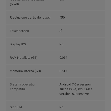
(pixel)
Risoluzione verticale (pixel)
450
Touchscreen
Sì
Display IPS
No
RAM installata (GB)
0.064
Memoria interna (GB)
0.512
Sistemi operativi
Android 7.0 e versioni
compatibili
successive, iOS 14.0 e
versioni successive
Slot SIM
No