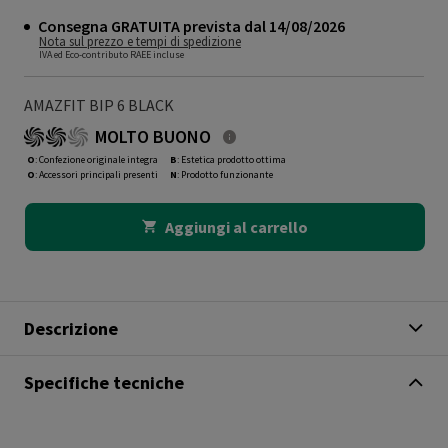
Consegna GRATUITA prevista dal 14/08/2026
Nota sul prezzo e tempi di spedizione
IVA ed Eco-contributo RAEE incluse
AMAZFIT BIP 6 BLACK
MOLTO BUONO
O
: Confezione originale integra
B
: Estetica prodotto ottima
O
: Accessori principali presenti
N
: Prodotto funzionante
Aggiungi al carrello
Descrizione
Specifiche tecniche