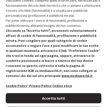
Utilizziamo cookies, compresi quelli di terze parti, necessari per il
funzionamento del sito Web (tecnici) o che ci aiutano a ottimizzare
il nostro sito Web (funzionalità) e a visualizzare pubblicità
Resi e garanzie
personalizzata (profilazione e pubblicità mirata).
Per poter utilizzare i servizi di funzionalità, profilazione e
Stato prodotti
pubblicità mirata abbiamo bisogno del tuo consenso.
Cliccando su "Accetta tutti", acconsenti volontariamente
all’uso di cookie di funzionalità, profilazione e pubblicità
mirata. Puoi scegliere per quali categorie di cookie
acconsentire o negare l’uso e puoi modificare le tue scelte
in qualsiasi momento attraverso il link “Preferenze Cookie”
che trovi in fondo ad ogni pagina, oppure, attraverso lo
scudetto posizionato in basso a sinistra del tuo device
I consensi su questo sottosito o sulla la pagina di
Condizioni generali di vendita
Recedere dal contratto qui
registrazione B2B su mediaworld.it, non sono collegati ai
consensi che dai sul sito principale
www.mediaworld.it
Cookie Policy
Cookie Policy
|
Privacy Policy
|
Codice etico
Preferenze cookie
Accetta tutti
Informativa privacy