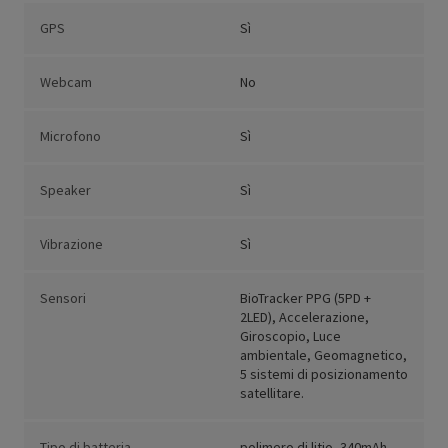
GPS
Sì
Webcam
No
Microfono
Sì
Speaker
Sì
Vibrazione
Sì
Sensori
BioTracker PPG (5PD +
2LED), Accelerazione,
Giroscopio, Luce
ambientale, Geomagnetico,
5 sistemi di posizionamento
satellitare.
Tipo di batteria
polimero di litio, 340mAh