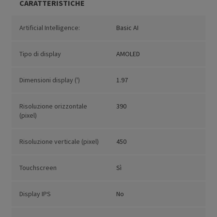
CARATTERISTICHE
Artificial Intelligence:
Basic AI
Tipo di display
AMOLED
Dimensioni display (')
1.97
Risoluzione orizzontale
390
(pixel)
Risoluzione verticale (pixel)
450
Touchscreen
Sì
Display IPS
No