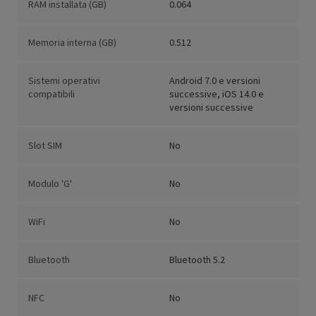
RAM installata (GB)
0.064
Memoria interna (GB)
0.512
Sistemi operativi
Android 7.0 e versioni
compatibili
successive, iOS 14.0 e
versioni successive
Slot SIM
No
Modulo 'G'
No
WiFi
No
Bluetooth
Bluetooth 5.2
NFC
No