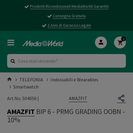
Prodotti Ricondizionati MediaWorld Garantiti
Consegna Gratuita
2 Anni di Garanzia Legale
0
TELEFONIA
Indossabili e Wearables
Smartwatch
AMAZFIT
Art.No. 504056 |
AMAZFIT
BIP 6
-
PRMG GRADING OOBN -
10%