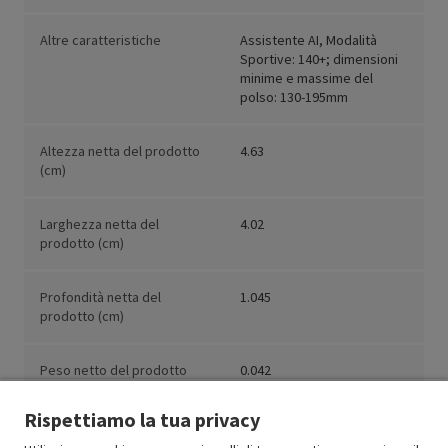
Altre caratteristiche
Assistente AI, Modalità
Sportive: 140+; dimensioni
minime e massime del
polso: 130-195mm
Altezza netta del prodotto
4.63
(cm)
Larghezza netta del
4.02
prodotto (cm)
Profondità netta del
1.045
prodotto (cm)
Peso netto del prodotto
0.042
(kg)
Rispettiamo la tua privacy