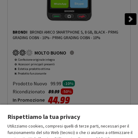
BRONDI
BRONDI AMICO SMARTPHONE S, 8 GB, BLACK - PRMG
GRADING OOBN - 10%
-
PRMG GRADING OOBN - 10%
MOLTO BUONO
O
: Confezione originale integra
O
: Accessori principali presenti
B
: Estetica prodotto ottima
N
: Prodotto funzionante
Prodotto Nuovo
99.99
-10%
Prezzo ridotto da
a
Ricondizionato
89.99
-50%
44.99
In Promozione
Aggiungi al carrello
Rispettiamo la tua privacy
Utilizziamo cookies, compresi quelli di terze parti, necessari per il
funzionamento del sito Web (tecnici) o che ci aiutano a ottimizzare il