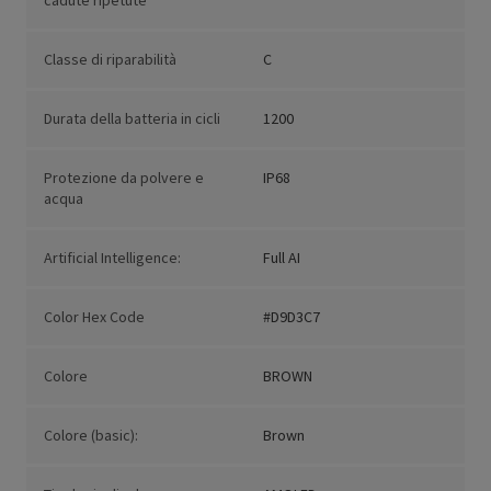
cadute ripetute
Classe di riparabilità
C
Durata della batteria in cicli
1200
Protezione da polvere e
IP68
acqua
Artificial Intelligence:
Full AI
Color Hex Code
#D9D3C7
Colore
BROWN
Colore (basic):
Brown