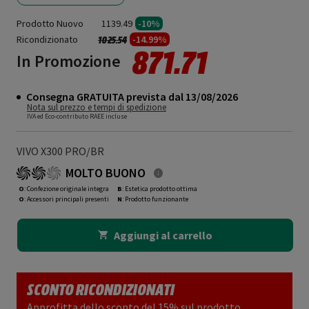
Prodotto Nuovo
1139.49
-10%
Ricondizionato
Prezzo ridotto da
a
-14.99%
1025.54
871.71
In Promozione
Consegna GRATUITA prevista dal 13/08/2026
Nota sul prezzo e tempi di spedizione
IVA ed Eco-contributo RAEE incluse
VIVO X300 PRO/BR
MOLTO BUONO
O
: Confezione originale integra
B
: Estetica prodotto ottima
O
: Accessori principali presenti
N
: Prodotto funzionante
Aggiungi al carrello
SCONTO RICONDIZIONATI
Approfitta dello sconto del 15% sul prodotto