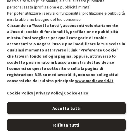
SCONTO RICONDIZIONATI
nostro sito Web (funzionalità) e a visualizzare pubblicità
Approfitta dello sconto del 50% sul prodotto ricondizionato.
personalizzata (profilazione e pubblicità mirata).
Per poter utilizzare i servizi di funzionalità, profilazione e pubblicità
mirata abbiamo bisogno del tuo consenso.
Cliccando su "Accetta tutti", acconsenti volontariamente
all’uso di cookie di funzionalità, profilazione e pubblicità
mirata. Puoi scegliere per quali categorie di cookie
acconsentire o negare l’uso e puoi modificare le tue scelte in
Condizioni generali di vendita
Recedere dal contratto qui
qualsiasi momento attraverso il link “Preferenze Cookie”
che trovi in fondo ad ogni pagina, oppure, attraverso lo
Cookie Policy
scudetto posizionato in basso a sinistra del tuo device
I consensi su questo sottosito o sulla la pagina di
Preferenze cookie
registrazione B2B su mediaworld.it, non sono collegati ai
consensi che dai sul sito principale
www.mediaworld.it
Informativa privacy
Cookie Policy
|
Privacy Policy
|
Codice etico
Accessibilità
Accetta tutti
Rifiuta tutti