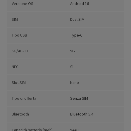
Versione OS
Android 16
SIM
Dual SIM
Tipo USB
Type-C
5G/4G-LTE
5G
NFC
Sì
Slot SIM
Nano
Tipo di offerta
Senza SIM
Bluetooth
Bluetooth 5.4
Capacità batteria (mAh)
5440