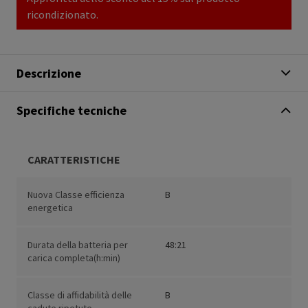
ricondizionato.
Descrizione
Specifiche tecniche
CARATTERISTICHE
Nuova Classe efficienza
B
energetica
Durata della batteria per
48:21
carica completa(h:min)
Classe di affidabilità delle
B