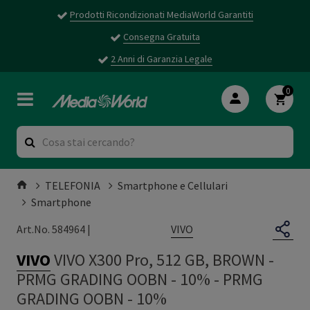
Prodotti Ricondizionati MediaWorld Garantiti
Consegna Gratuita
2 Anni di Garanzia Legale
0
TELEFONIA
Smartphone e Cellulari
Smartphone
VIVO
Art.No. 584964 |
VIVO
VIVO X300 Pro, 512 GB, BROWN -
PRMG GRADING OOBN - 10%
-
PRMG
GRADING OOBN - 10%