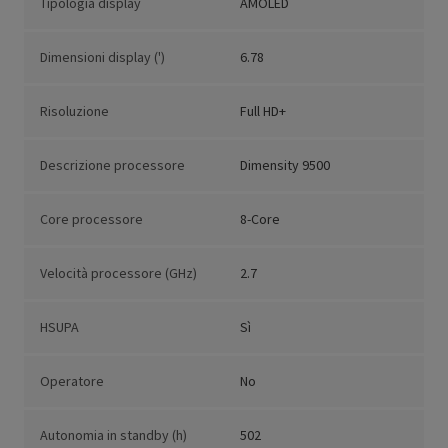
Tipologia display
AMOLED
Dimensioni display (')
6.78
Risoluzione
Full HD+
Descrizione processore
Dimensity 9500
Core processore
8-Core
Velocità processore (GHz)
2.7
HSUPA
Sì
Operatore
No
Autonomia in standby (h)
502